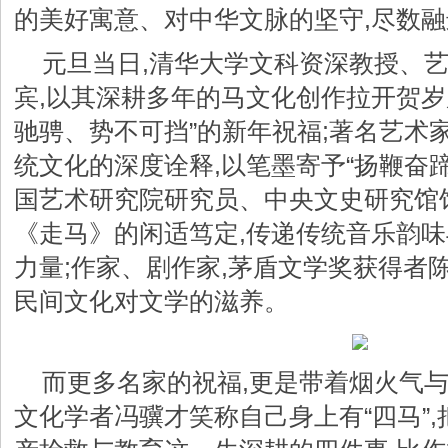
的美好寓意、对中华文脉的坚守,尽数
元旦当日,清华大学文科资深教授、
宾,以其深耕多年的马文化创作拉开贺岁
驰骋、势不可挡”的新年祝福;著名艺术
统文化的深度诠释,以笔墨寄予“扬鞭奋蹄
国艺术研究院研究员、中央文史研究馆
《走马》的闲适笃定,传递传统音乐韵
力量;作家、剧作家,茅盾文学奖获得者
民间文化对文学的滋养。
而更多名家的祝福,更是带着烟火气与
文化学者冯骥才笑称自己身上有“四马”