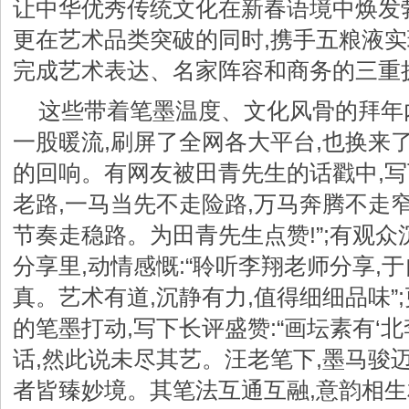
让中华优秀传统文化在新春语境中焕发
更在艺术品类突破的同时,携手五粮液实
完成艺术表达、名家阵容和商务的三重
这些带着笔墨温度、文化风骨的拜年
一股暖流,刷屏了全网各大平台,也换来
的回响。有网友被田青先生的话戳中,写
老路,一马当先不走险路,万马奔腾不走窄
节奏走稳路。为田青先生点赞!”;有观
分享里,动情感慨:“聆听李翔老师分享,
真。艺术有道,沉静有力,值得细细品味”
的笔墨打动,写下长评盛赞:“画坛素有‘北
话,然此说未尽其艺。汪老笔下,墨马骏迈
者皆臻妙境。其笔法互通互融,意韵相生