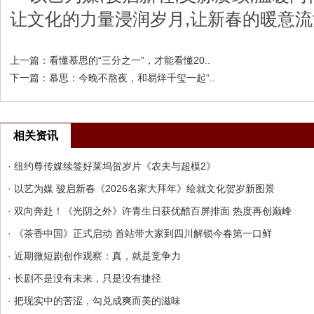
让文化的力量浸润岁月,让新春的暖意
上一篇：
看懂慕思的“三分之一”，才能看懂20..
下一篇：
慕思：今晚不熬夜，和易烊千玺一起“..
相关资讯
· 纽约尊传媒续签好莱坞贺岁片《农夫与超模2》
· 以艺为媒 骏启新春《2026名家大拜年》绘就文化贺岁新图景
· 双向奔赴！《光阴之外》许青生日获优酷百屏排面 热度再创巅峰
· 《茶香中国》正式启动 首站带大家到四川解锁今春第一口鲜
· 近期微短剧创作观察：真，就是竞争力
· 长剧不是没有未来，只是没有捷径
· 把现实中的苦涩，勾兑成爽而美的滋味