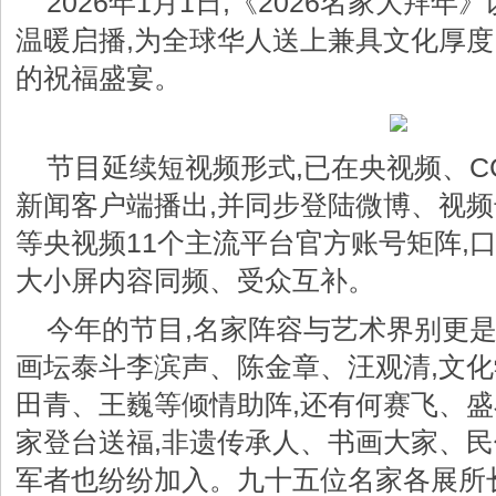
2026年1月1日,《2026名家大拜
温暖启播,为全球华人送上兼具文化厚
的祝福盛宴。
节目延续短视频形式,已在央视频、CC
新闻客户端播出,并同步登陆微博、视频
等央视频11个主流平台官方账号矩阵,
大小屏内容同频、受众互补。
今年的节目,名家阵容与艺术界别更是
画坛泰斗李滨声、陈金章、汪观清,文
田青、王巍等倾情助阵,还有何赛飞、
家登台送福,非遗传承人、书画大家、
军者也纷纷加入。九十五位名家各展所