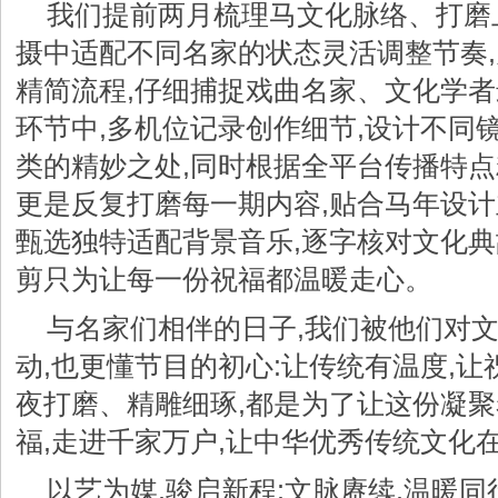
我们提前两月梳理马文化脉络、打磨
摄中适配不同名家的状态灵活调整节奏
精简流程,仔细捕捉戏曲名家、文化学者
环节中,多机位记录创作细节,设计不同
类的精妙之处,同时根据全平台传播特点
更是反复打磨每一期内容,贴合马年设计主
甄选独特适配背景音乐,逐字核对文化典
剪只为让每一份祝福都温暖走心。
与名家们相伴的日子,我们被他们对
动,也更懂节目的初心:让传统有温度,
夜打磨、精雕细琢,都是为了让这份凝
福,走进千家万户,让中华优秀传统文化
以艺为媒,骏启新程;文脉赓续,温暖同