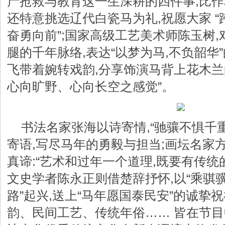
产抢救与教育这一生深耕的四件事,比作相
还特意挑选辽代白瓷马为礼,祝愿大家 
奋勇向前”;国家高级工艺美术师陈玉树
腿的千年脉络,表达“以梦为马,不负韶华
飞带着婉转戏韵,分享饰演马背上花木兰的
心向旷野、心向长空之感觉”。
书法名家张海以诗寄情,“驰骧不惧千
寄语,写尽马年的勇毅与担当;画坛名家
真谛:“艺术和过年一个道理,既要有传统的
文史学者陈永正则借楚辞抒怀,以“乘骐
路”起兴,送上“马年愿国泰民安”的诚挚
韵、民间工艺、传统年俗…… 皆在节目