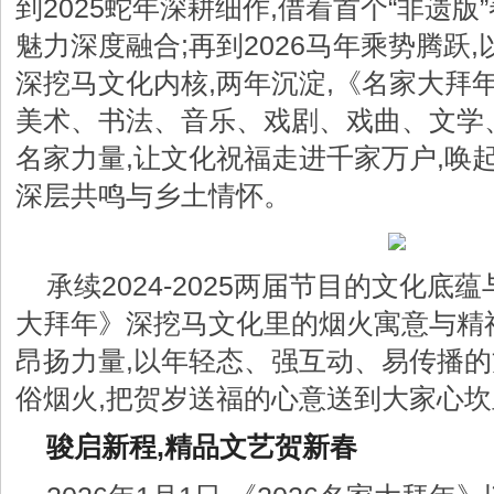
到2025蛇年深耕细作,借着首个“非遗版
魅力深度融合;再到2026马年乘势腾跃
深挖马文化内核,两年沉淀,《名家大拜
美术、书法、音乐、戏剧、戏曲、文学
名家力量,让文化祝福走进千家万户,唤
深层共鸣与乡土情怀。
承续2024-2025两届节目的文化底蕴
大拜年》深挖马文化里的烟火寓意与精
昂扬力量,以年轻态、强互动、易传播
俗烟火,把贺岁送福的心意送到大家心坎
骏启新程,精品文艺贺新春