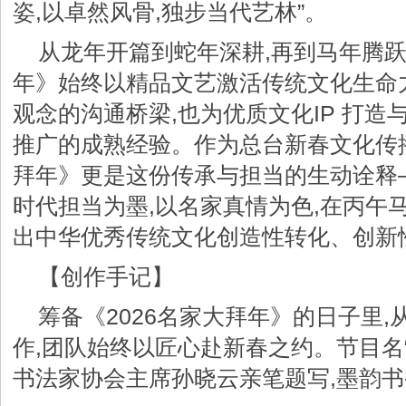
姿,以卓然风骨,独步当代艺林”。
从龙年开篇到蛇年深耕,再到马年腾跃
年》始终以精品文艺激活传统文化生命
观念的沟通桥梁,也为优质文化IP 打
推广的成熟经验。作为总台新春文化传播
拜年》更是这份传承与担当的生动诠释
时代担当为墨,以名家真情为色,在丙午
出中华优秀传统文化创造性转化、创新
【创作手记】
筹备《2026名家大拜年》的日子里
作,团队始终以匠心赴新春之约。节目名
书法家协会主席孙晓云亲笔题写,墨韵