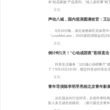
布“桂花家族”产品系列、“桂人多旺事”线下
文化
声动八城，国内巡演圆满收官：王以太「Lo
9月20日晚，湖北省奥林匹克体育
「LoveMeLater」2025巡回演唱会
文化
倒计时1天！“心动成团夜”彩排直击，9月
抖音生活服务「101城心动榜餐厅“
了？9月23日19:00，锁定抖音@抖音生
文化
青年导演陈李明孚亮相北京青年影展
从红毯走向行业对话，从创作者转身
影人多元成长的路径。（第六届北京青年