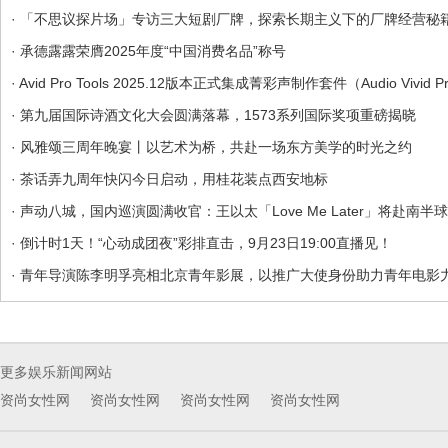
· 「不思议探片场」专访三大短剧厂牌，探索长期主义下的厂牌经营秘
· 承德露露荣膺2025年度“中国消费名品”称号
· Avid Pro Tools 2025.12版本正式集成菁彩声制作套件（Audio Vivid 
· 第九届国际诗酒文化大会圆满落幕，1573系列国际奖项重磅揭晓
· 风雅颂三周年晚宴丨以艺术为桥，共赴一场东方美学的时光之约
· 茶话弄九周年快闪今日启动，用桂花装点西安地标
· 声动八城，国内巡演圆满收官：王以太「Love Me Later」将赴南半
· 倒计时1天！“心动成团夜”彩排直击，9月23日19:00直播见！
· 青年导演陈李明孚亮相北京青年影展，以推广大使身份助力青年电影
更多娱乐新闻网站
资尚女性网
资尚女性网
资尚女性网
资尚女性网