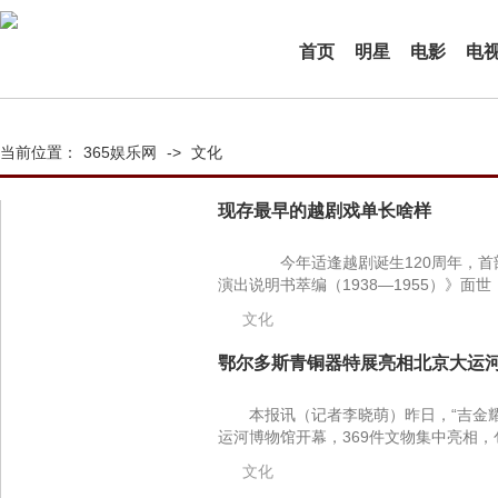
首页
明星
电影
电
当前位置：
365娱乐网
->
文化
现存最早的越剧戏单长啥样
今年适逢越剧诞生120周年，首
演出说明书萃编（1938—1955）》面世
文化
鄂尔多斯青铜器特展亮相北京大运河
本报讯（记者李晓萌）昨日，“吉金
运河博物馆开幕，369件文物集中亮相，
文化