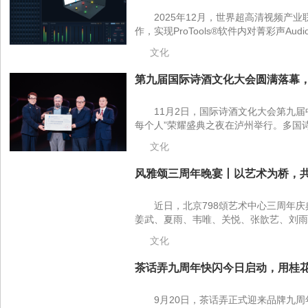
2025年12月，世界超高清视频产业
作，实现ProTools®软件内对菁彩声Audio
文化
第九届国际诗酒文化大会圆满落幕，1
11月2日，国际诗酒文化大会第九届
每个人”荣耀盛典之夜在泸州举行。多国诗
文化
风雅颂三周年晚宴丨以艺术为桥，共
近日，北京798頌艺术中心三周年
姜武、夏雨、韦唯、关悦、张歆艺、刘雨
文化
茶话弄九周年快闪今日启动，用桂花
9月20日，茶话弄正式迎来品牌九周