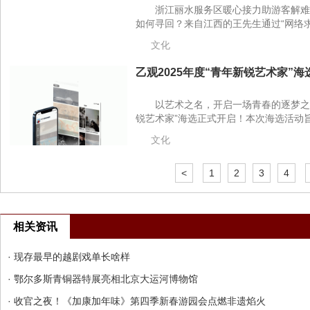
浙江丽水服务区暖心接力助游客解难
如何寻回？来自江西的王先生通过“网络求
文化
乙观2025年度“青年新锐艺术家”海
以艺术之名，开启一场青春的逐梦之旅
锐艺术家”海选正式开启！本次海选活动旨
文化
<
1
2
3
4
相关资讯
· 现存最早的越剧戏单长啥样
· 鄂尔多斯青铜器特展亮相北京大运河博物馆
· 收官之夜！《加康加年味》第四季新春游园会点燃非遗焰火