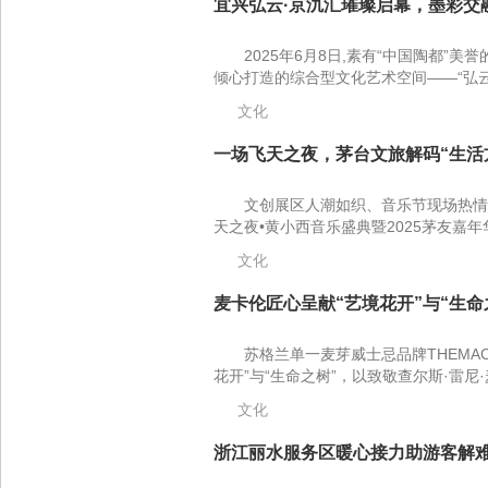
宜兴弘云·京氿汇璀璨启幕，墨彩交融
2025年6月8日,素有“中国陶都”
倾心打造的综合型文化艺术空间——“弘云·
文化
一场飞天之夜，茅台文旅解码“生活方式
文创展区人潮如织、音乐节现场热情澎
天之夜•黄小西音乐盛典暨2025茅友嘉年
文化
麦卡伦匠心呈献“艺境花开”与“生命之
苏格兰单一麦芽威士忌品牌THEMAC
花开”与“生命之树”，以致敬查尔斯·雷尼·麦
文化
浙江丽水服务区暖心接力助游客解难题