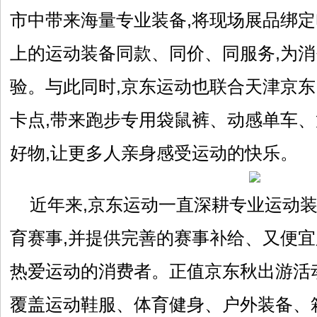
市中带来海量专业装备,将现场展品绑定
上的运动装备同款、同价、同服务,为
验。与此同时,京东运动也联合天津京东M
卡点,带来跑步专用袋鼠裤、动感单车
好物,让更多人亲身感受运动的快乐。
近年来,京东运动一直深耕专业运动装
育赛事,并提供完善的赛事补给、又便宜
热爱运动的消费者。正值京东秋出游活
覆盖运动鞋服、体育健身、户外装备、