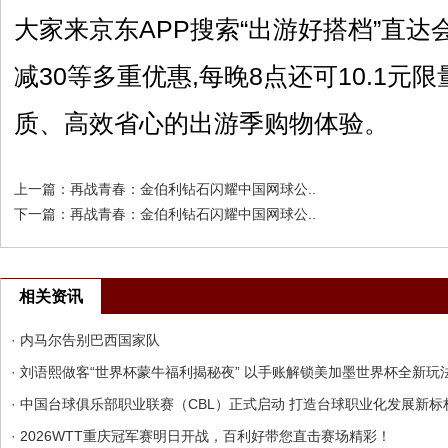
大家来京东APP搜索“出游好搭档”直达会
减30等多重优惠,每晚8点还可10.1元
质、高效省心的出游季购物体验。
上一篇：
再战青春：金伯利钻石闪耀中国网球公..
下一篇：
再战青春：金伯利钻石闪耀中国网球公..
相关资讯
· 内马尔告别巴西国家队
· 刘语熙做客“世界杯蒙牛福利揭秘夜” 以手账解锁美加墨世界杯全新玩
· 中国台球俱乐部职业联赛（CBL）正式启动 打造台球职业化发展新标
· 2026WTT重庆冠军赛明日开战，百利好带您直击赛场精彩！