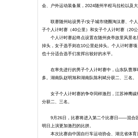
会、户外运动装备展，2024随州半程马拉松以及
联赛随州站设男子/女子城市绕圈淘汰赛、个
子个人计时赛（40公里）和女子个人计时赛（20
个人计时赛起终点设置在随州炎帝故里风景名
掉头，女子选手则在10公里处掉头。个人计时赛
也十分适合选手们发挥出较好的水平。
在率先进行的男子个人计时赛中，山东队曹厚旺夺
多。湖南队赵明旭和湖南队陈利斌分获二、三名。
女子个人计时赛的争夺同样激烈，江苏神鹰碳
分获二、三名。
9月26日，比赛将进入第二个比赛日——混合
明日上演更加激烈的比拼。
本次比赛由中国自行车运动协会、湖北省体育