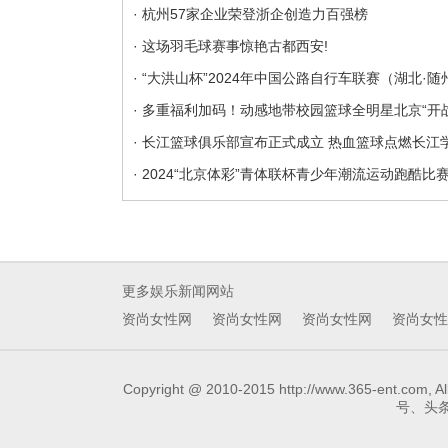
· 杭州57家企业荣登浙企创造力百强榜
· 这场羽毛球赛事惊艳古都西安!
· “大洪山杯”2024年中国公路自行车联赛（湖北·
· 多重福利加码！动感地带校园篮球全明星北京“开战
· 长江篮球俱乐部宣布正式成立 热血篮球点燃长江
· 2024“北京体彩”青体联杯青少年潮流运动跑酷比
更多娱乐新闻网站
资尚女性网
资尚女性网
资尚女性网
资尚女性
Copyright @ 2010-2015 http://www.3
号、头条号