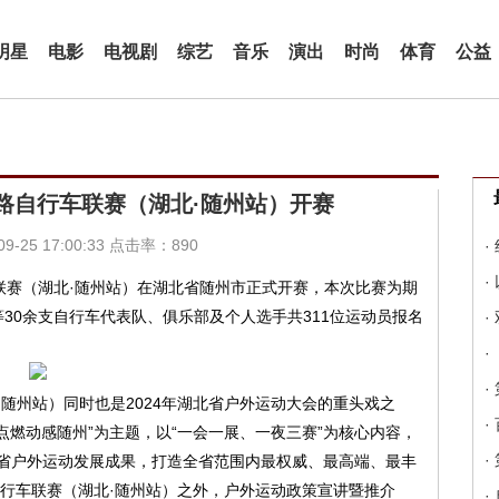
明星
电影
电视剧
综艺
音乐
演出
时尚
体育
公益
公路自行车联赛（湖北·随州站）开赛
-25 17:00:33 点击率：890
·
·
行车联赛（湖北·随州站）在湖北省随州市正式开赛，本次比赛为期
30余支自行车代表队、俱乐部及个人选手共311位运动员报名
·
·
·
北·随州站）同时也是2024年湖北省户外运动大会的重头戏之
·
 点燃动感随州”为主题，以“一会一展、一夜三赛”为核心内容，
·
省户外运动发展成果，打造全省范围内最权威、最高端、最丰
自行车联赛（湖北·随州站）之外，户外运动政策宣讲暨推介
·