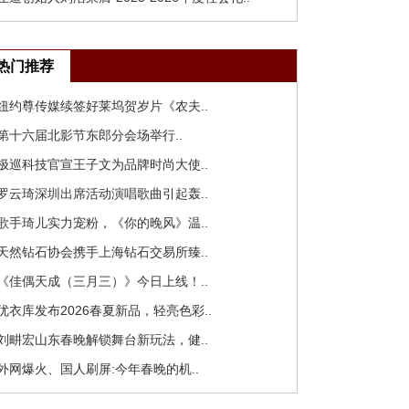
热门推荐
 纽约尊传媒续签好莱坞贺岁片《农夫..
 第十六届北影节东郎分会场举行..
 极巡科技官宣王子文为品牌时尚大使..
 罗云琦深圳出席活动演唱歌曲引起轰..
 歌手琦儿实力宠粉，《你的晚风》温..
 天然钻石协会携手上海钻石交易所臻..
 《佳偶天成（三月三）》今日上线！..
 优衣库发布2026春夏新品，轻亮色彩..
 刘畊宏山东春晚解锁舞台新玩法，健..
 外网爆火、国人刷屏:今年春晚的机..