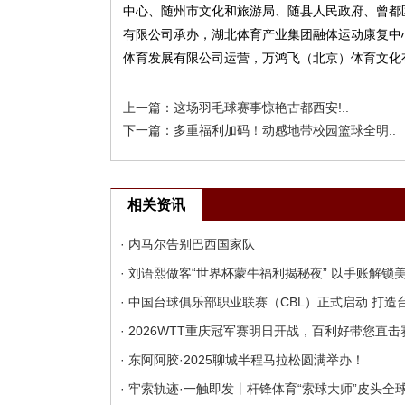
中心、随州市文化和旅游局、随县人民政府、曾都
有限公司承办，湖北体育产业集团融体运动康复中
体育发展有限公司运营，万鸿飞（北京）体育文化
上一篇：
这场羽毛球赛事惊艳古都西安!..
下一篇：
多重福利加码！动感地带校园篮球全明..
相关资讯
· 内马尔告别巴西国家队
· 刘语熙做客“世界杯蒙牛福利揭秘夜” 以手账解
· 中国台球俱乐部职业联赛（CBL）正式启动 打
· 2026WTT重庆冠军赛明日开战，百利好带您直
· 东阿阿胶·2025聊城半程马拉松圆满举办！
· 牢索轨迹·一触即发丨杆锋体育“索球大师”皮头全球