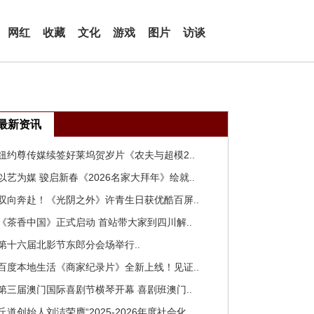
网红
收藏
文化
游戏
图片
访谈
最新资讯
 纽约尊传媒续签好莱坞贺岁片《农夫与超模2..
 以艺为媒 骏启新春《2026名家大拜年》绘就..
 双向奔赴！《光阴之外》许青生日获优酷百屏..
 《茶香中国》正式启动 首站带大家到四川解..
 第十六届北影节东郎分会场举行..
 百度本地生活《商家纪录片》全新上线！见证..
 第三届澳门国际喜剧节横琴开幕 喜剧班澳门..
 丘道创始人刘洁荣膺“2025-2026年度社会化..