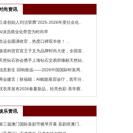
时尚资讯
 丘道创始人刘洁荣膺“2025-2026年度社会化..
 AI演员商业化带货为时尚早
 欧运会圆满收官，热度口碑双丰收！ ..
 极巡科技官宣王子文为品牌时尚大使，全国首..
 天然钻石协会携手上海钻石交易所臻献天然钻..
 锐意新生 回响致远——2026中国国际时装周..
 两会建言｜耿福能：AI赋能基层诊疗，筑牢分..
 优衣库发布2026春夏新品，轻亮色彩·美学廓..
娱乐资讯
 第三届澳门国际喜剧节横琴开幕 喜剧班澳门..