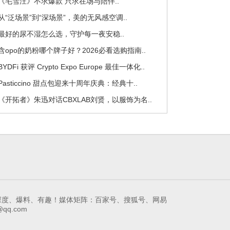
 《毛雪汪》不求爆款 只求在场与陪伴..
 从“泛场景”到“深场景”，美的无风感空调..
 最好的尿不湿怎么选，守护每一夜安稳..
 含opo的奶粉哪个牌子好？2026必看选购指南..
 BYDFi 获评 Crypto Expo Europe 最佳一体化..
 Pasticcino 甜点包迎来十周年庆典：经典十..
 《开拓者》朱迅对话CBXLAB刘贤，以服饰为名..
领先的娱乐互动新媒体！深度、爆料、有趣！媒体矩阵：百家号、搜狐号、网易
qq.com