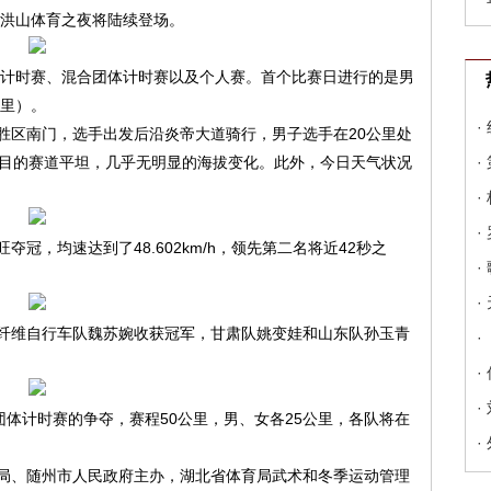
大洪山体育之夜将陆续登场。
人计时赛、混合团体计时赛以及个人赛。首个比赛日进行的是男
公里）。
·
胜区南门，选手出发后沿炎帝大道骑行，男子选手在20公里处
项目的赛道平坦，几乎无明显的海拔变化。此外，今日天气状况
·
·
·
冠，均速达到了48.602km/h，领先第二名将近42秒之
·
·
纤维自行车队魏苏婉收获冠军，甘肃队姚变娃和山东队孙玉青
·
·
·
团体计时赛的争夺，赛程50公里，男、女各25公里，各队将在
·
局、随州市人民政府主办，湖北省体育局武术和冬季运动管理