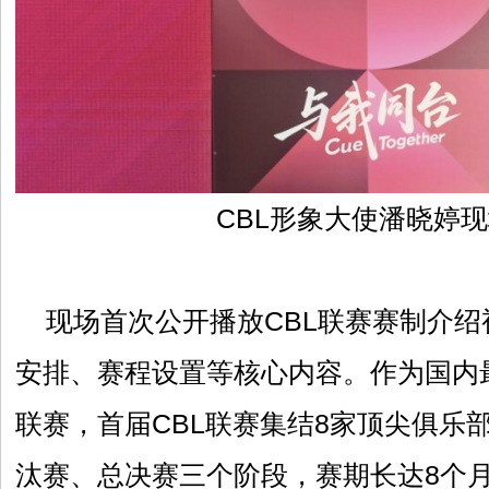
CBL形象大使潘晓婷
现场首次公开播放CBL联赛赛制介
安排、赛程设置等核心内容。作为国内
联赛，首届CBL联赛集结8家顶尖俱乐
汰赛、总决赛三个阶段，赛期长达8个月