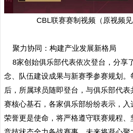
CBL联赛赛制视频（原视频见
聚力协同：构建产业发展新格局
8家创始俱乐部代表依次登台，分享
念、队伍建设成果与新赛季参赛规划。
后，所属球员随即登台，与俱乐部代表
赛核心基石，各家俱乐部纷纷表示，入选
荣誉更是使命，将严格遵守联赛规程、
竞技状态全力备战赛事。未来将凝心聚