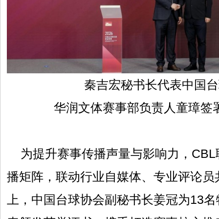
秦吉宏秘书长代表中国台
华润文体赛事部负责人童璋签
为提升赛事传播声量与影响力，CB
播矩阵，联动行业自媒体、专业评论员
上，中国台球协会副秘书长姜冠为13