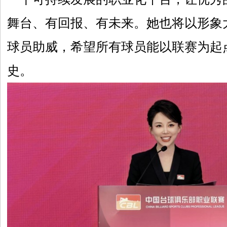
舞台、有回报、有未来。她也将以形象
球员助威，希望所有球员能以联赛为起
史。