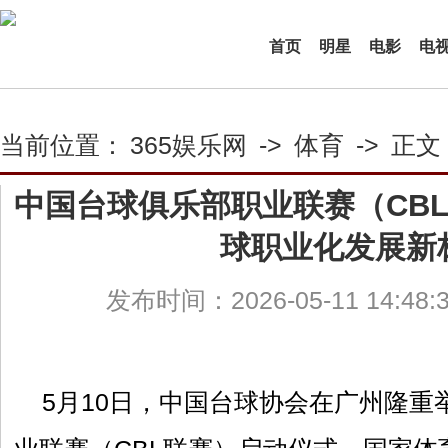
首页
明星
电影
电
当前位置：
365娱乐网
->
体育
->
正文
中国台球俱乐部职业联赛（CBL
球职业化发展新
发布时间：2026-05-11 14:48
5月10日，中国台球协会在广州隆重