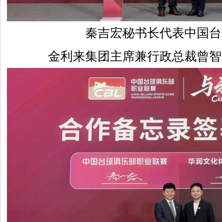
秦吉宏秘书长代表中国台
金利来集团主席兼行政总裁曾智