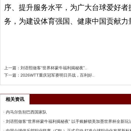
序、提升服务水平，为广大台球爱好者
务，为建设体育强国、健康中国贡献力
上一篇：
刘语熙做客“世界杯蒙牛福利揭秘夜”..
下一篇：
2026WTT重庆冠军赛明日开战，百利好..
相关资讯
· 内马尔告别巴西国家队
· 刘语熙做客“世界杯蒙牛福利揭秘夜” 以手账解锁美加墨世界杯全新玩
· 中国台球俱乐部职业联赛（CBL）正式启动 打造台球职业化发展新标