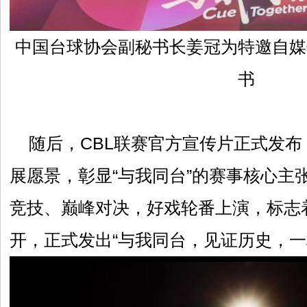
中国台球协会副秘书长姜冠为特邀自媒
书
随后，CBL联赛官方宣传片正式发
展愿景，彰显“与我同台”的赛事核心主
竞技、巅峰对决，好戏轮番上演，标志
开，正式发出“与我同台，见证历史，一