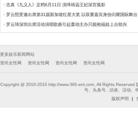
· 念真《九义人》定档6月11日 演绎靖远王妃深宫孤影
· 罗云熙受邀出席第31届新加坡红星大奖 以双重嘉宾身份闪耀国际舞台
· 罗云琦深圳出席活动演唱歌曲引起轰动主办只能抱福娃上台助兴
更多娱乐新闻网站
资尚女性网
资尚女性网
资尚女性网
资尚女性网
Copyright @ 2010-2015 http://www.365-ent.com, 
号、头条号...访谈、活动、申请报
版权声明
|