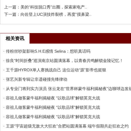
上一篇：
美的“科技脱口秀”出圈，探索家电产..
下一篇：
向佐登上UC演技炸裂榜，再度“摸鼻梁..
相关资讯
· 传粉丝吵架影响S.H.E感情 Selina：想听真话吗
· 徐良“时间折叠”巡演南京站圆满落幕，以青春共鸣解锁金陵记忆！
· 王千源HYROX单人赛挑战自己 这位运动“源”影帝也挺狠
· 张艺兴新专辑让非遗碰撞先锋律动
· 从专业门将到实力演员 张云龙在“世界杯蒙牛福利揭秘夜”边聊球边发
· 容祖儿做客蒙牛福利揭秘夜 “以歌品球”解锁英克大战
· 容祖儿做客蒙牛福利揭秘夜 “以歌品球”解锁英克大战
· 容祖儿做客蒙牛福利揭秘夜 “以歌品球”解锁英克大战
· 王源“宇宙超级无敌大大狂欢”合肥站圆满落幕 端午假期共赴狂欢之约