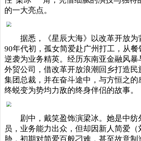
的一大亮点。
据悉，《星辰大海》以改革开放为背
90年代初，孤女简爱赴广州打工，从
逆袭为业务精英。经历东南亚金融风暴
外贸公司，借改革开放浪潮回乡打造民
集团总裁，并在奋斗途中，与方恒之的
终蜕变为势均力敌的终身伴侣的故事。
剧中，戴笑盈饰演梁冰。她是中纺外
员，业务能力出众，但却因新人简爱（
胁，初期对简爱百般刁难，甚至故意制