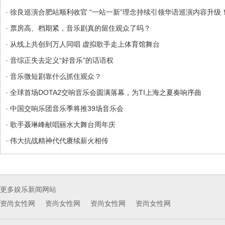
· 徐良巡演合肥站顺利收官 “一站一新”理念持续引领华语巡演内容升级
· 票房高、档期紧，音乐剧真的留住观众了吗？
· 从线上共创到万人同唱 虚拟歌手走上体育馆舞台
· 音综正失去定义“好音乐”的话语权
· 音乐微短剧靠什么抓住观众？
· 全球首场DOTA2交响音乐会圆满落幕，为TI上海之夏奏响序曲
· 中国交响乐团音乐季将推39场音乐会
· 歌手聂琳峰献唱丽水大舞台周年庆
· 伟大抗战精神代代赓续薪火相传
更多娱乐新闻网站
资尚女性网
资尚女性网
资尚女性网
资尚女性网