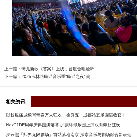
上一篇：
琦儿新歌《答案》上线，首度合唱诠释..
下一篇：
2025玉林路民谣音乐季“民谣之夜”演..
相关资讯
· 以校服痛城续写青春万人狂欢，徐良五一成都站五场圆满收官！
· NexT1DE周年庆典圆满落幕 罗蒙环球乐园上演双向奔赴狂欢
· 罗云熙「熙界无限剧场」首站落地南京 探索音乐与剧场融合新表达