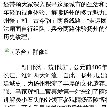
逵带领大家深入探寻这座城市的生活和
年轻的视角体验、解读扬州的多元魅力
州慢」和「古今韵」两条线路，“走运团
法扇面自行组队，兵分两路体验扬州的
历史纹理。
“开邗沟，筑邗城”，公元前486
长江、淮河两大河流。自此，扬州几度富
建城史，为扬州积淀了丰厚的文化遗存
强、马家辉和上官喜爱第一站来到了隋
讲解员小石头的带领下参观隋炀帝陵博