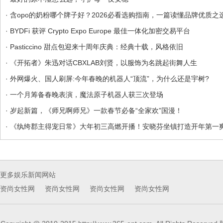
· 含opo的奶粉哪个牌子好？2026必看选购指南，一篇读懂品牌优质之
· BYDFi 获评 Crypto Expo Europe 最佳一体化加密交易平台
· Pasticcino 甜点包迎来十周年庆典：经典十载，风格依旧
· 《开拓者》朱迅对话CBXLAB刘贤，以服饰为名跳起街舞人生
· 外网爆火、国人刷屏:今年春晚的机器人“顶流”，为什么还是宇树?
· 一个月筹备春晚表演，魔法原子机器人获三次登场
· 岁起新篇，《师兄啊师兄》一款春节必备“全家欢”国漫！
· 《纨绔郡主得宠日常》大年初三高燃开播！安晓芬坐镇打造开年第一
更多娱乐新闻网站
资尚女性网
资尚女性网
资尚女性网
资尚女性网