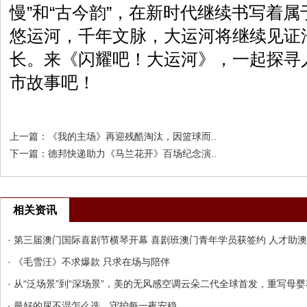
慢”和“古今韵”，在新时代继续书写着
悠运河，千年文脉，大运河将继续见证
长。来《闪耀吧！大运河》，一起探寻
市故事吧！
上一篇：
《我的主场》再迎残酷淘汰，因篮球而..
下一篇：
德邦快递助力《马兰花开》百场纪念演..
相关资讯
· 第三届澳门国际喜剧节横琴开幕 喜剧班澳门青年学员获签约 人才助澳
· 《毛雪汪》不求爆款 只求在场与陪伴
· 从“泛场景”到“深场景”，美的无风感空调云朵二代全球首发，重写母婴
· 最好的尿不湿怎么选，守护每一夜安稳