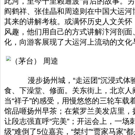
此河，至今千里赖通波”背后的故事。
阎鹤祥、张佳晶和周逵则在中国大运河
其来的讲解考核。或满怀历史人文关怀
风趣，他们用自己的方式讲解汴河剖面
化，向游客展现了大运河上流动的文化
漫步扬州城，“走运团”沉浸式体
食、下澡堂、修面。关东街上，北京人
当“祥子”的感受，用慢悠悠的三轮车载
馆品咂扬州早茶；在紫罗兰美发店里，
让段志强直呼“完美”；开运会上，一场
级”难倒了5位嘉宾，“桀纣”“贾家马家