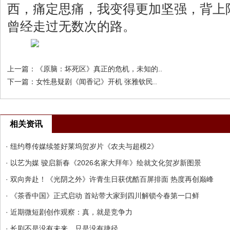
西，痛定思痛，我变得更加坚强，背上
曾经走过无数次的路。
上一篇：
《原脑：坏死区》真正的危机，未知的..
下一篇：
女性悬疑剧《闻香记》开机 张雅钦民..
相关资讯
· 纽约尊传媒续签好莱坞贺岁片《农夫与超模2》
· 以艺为媒 骏启新春《2026名家大拜年》绘就文化贺岁新图景
· 双向奔赴！《光阴之外》许青生日获优酷百屏排面 热度再创巅峰
· 《茶香中国》正式启动 首站带大家到四川解锁今春第一口鲜
· 近期微短剧创作观察：真，就是竞争力
· 长剧不是没有未来，只是没有捷径