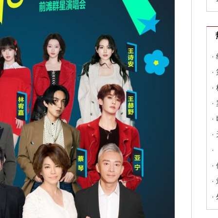
·
·
·
·
·
·
·
·
·
·