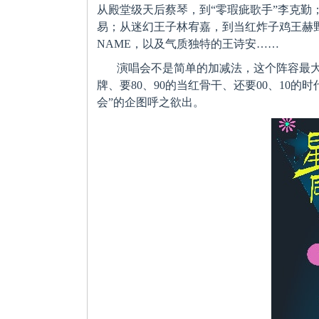
从殿堂级天后蔡琴，到“零瑕疵歌手”李克勤
易；从迷幻王子林宥嘉，到当红炸子鸡王赫
NAME，以及气质独特的王诗安……
演唱会不是简单的加减法，这个阵容最大
牌、要80、90的当红骨干、还要00、10的
会”的企图呼之欲出。