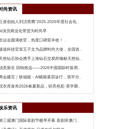
时尚资讯
 丘道创始人刘洁荣膺“2025-2026年度社会化..
 AI演员商业化带货为时尚早
 欧运会圆满收官，热度口碑双丰收！ ..
 极巡科技官宣王子文为品牌时尚大使，全国首..
 天然钻石协会携手上海钻石交易所臻献天然钻..
 锐意新生 回响致远——2026中国国际时装周..
 两会建言｜耿福能：AI赋能基层诊疗，筑牢分..
 优衣库发布2026春夏新品，轻亮色彩·美学廓..
娱乐资讯
 第三届澳门国际喜剧节横琴开幕 喜剧班澳门..