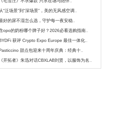
 《毛雪汪》不求爆款 只求在场与陪伴..
 从“泛场景”到“深场景”，美的无风感空调..
 最好的尿不湿怎么选，守护每一夜安稳..
 含opo的奶粉哪个牌子好？2026必看选购指南..
 BYDFi 获评 Crypto Expo Europe 最佳一体化..
 Pasticcino 甜点包迎来十周年庆典：经典十..
 《开拓者》朱迅对话CBXLAB刘贤，以服饰为名..