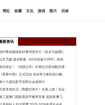
网红
收藏
文化
游戏
图片
访谈
最新资讯
 纽约尊传媒续签好莱坞贺岁片《农夫与超模2..
 以艺为媒 骏启新春《2026名家大拜年》绘就..
 双向奔赴！《光阴之外》许青生日获优酷百屏..
 《茶香中国》正式启动 首站带大家到四川解..
 第十六届北影节东郎分会场举行..
 百度本地生活《商家纪录片》全新上线！见证..
 第三届澳门国际喜剧节横琴开幕 喜剧班澳门..
 丘道创始人刘洁荣膺“2025-2026年度社会化..