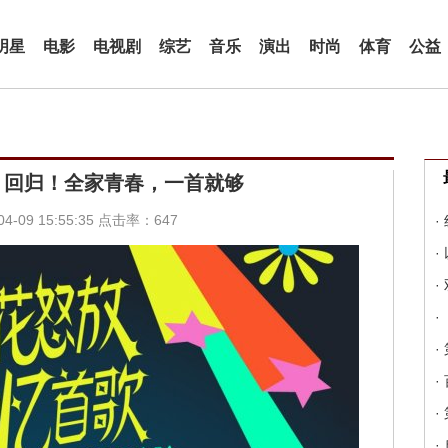
明星
电影
电视剧
综艺
音乐
演出
时尚
体育
公益
》回归！全家青春，一首就够
-09 15:55:35 点击率：647
·
·
·
·
·
·
·
·