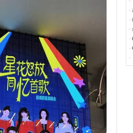
·
·
·
·
·
·
·