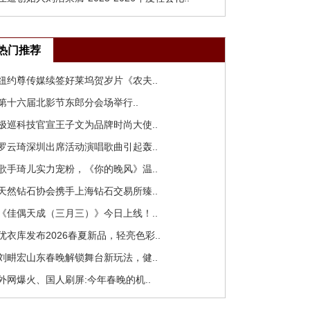
热门推荐
 纽约尊传媒续签好莱坞贺岁片《农夫..
 第十六届北影节东郎分会场举行..
 极巡科技官宣王子文为品牌时尚大使..
 罗云琦深圳出席活动演唱歌曲引起轰..
 歌手琦儿实力宠粉，《你的晚风》温..
 天然钻石协会携手上海钻石交易所臻..
 《佳偶天成（三月三）》今日上线！..
 优衣库发布2026春夏新品，轻亮色彩..
 刘畊宏山东春晚解锁舞台新玩法，健..
 外网爆火、国人刷屏:今年春晚的机..