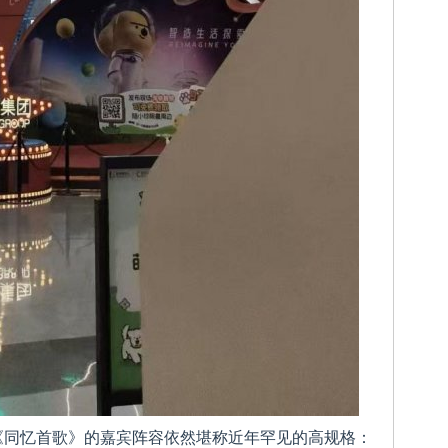
《同忆首歌》的嘉宾阵容依然堪称近年罕见的高规格：