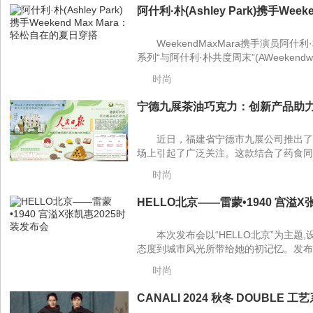
阿什利·朴(Ashley Park)携手Weeke
WeekendMaxMara携手演员阿什利·
系列“与阿什利·朴共度周末”(AWeekendwithA
时尚
宁德九展茶油巧克力：创新产品助力
近日，福建省宁德市九展公司推出了
场上引起了广泛关注。这款结合了药食同源
时尚
HELLO北京——雷蒙•1940 宫溢X
本次发布会以“HELLO北京”为主
态度到城市风光所带给她的初记忆。发布会
时尚
CANALI 2024 秋冬 DOUBLE