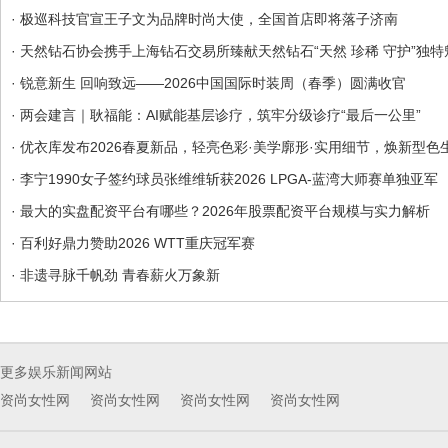
· 极巡科技官宣王子文为品牌时尚大使，全国首店即将落子济南
· 天然钻石协会携手上海钻石交易所臻献天然钻石“天然 珍稀 守护”独特魅
· 锐意新生 回响致远——2026中国国际时装周（春季）圆满收官
· 两会建言｜耿福能：AI赋能基层诊疗，筑牢分级诊疗“最后一公里”
· 优衣库发布2026春夏新品，轻亮色彩·美学廓形·实用细节，焕新型色
· 李宁1990女子签约球员张维维斩获2026 LPGA-蓝湾大师赛单独亚军
· 最大的实盘配资平台有哪些？2026年股票配资平台规模与实力解析
· 百利好鼎力赞助2026 WTT重庆冠军赛
· 非遗寻脉千帆劲 青春薪火万象新
更多娱乐新闻网站
资尚女性网
资尚女性网
资尚女性网
资尚女性网