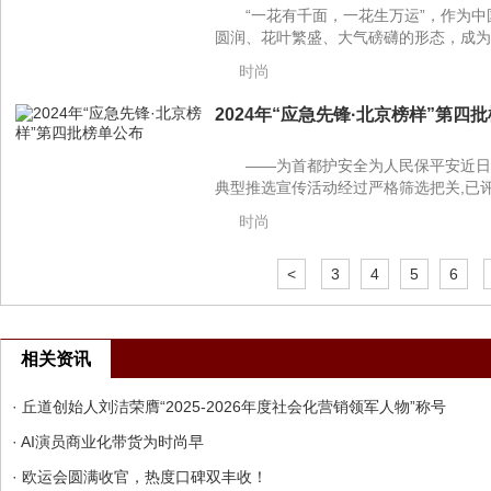
“一花有千面，一花生万运”，作为
圆润、花叶繁盛、大气磅礴的形态，成为了
时尚
2024年“应急先锋·北京榜样”第四批
——为首都护安全为人民保平安近日,2
典型推选宣传活动经过严格筛选把关,已评
时尚
<
3
4
5
6
相关资讯
· 丘道创始人刘洁荣膺“2025-2026年度社会化营销领军人物”称号
· AI演员商业化带货为时尚早
· 欧运会圆满收官，热度口碑双丰收！