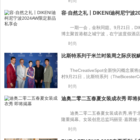
时尚
容·自然之礼丨DIKENI迪柯尼宁波2
一期一会，金秋同筵。9月21日，DI
博主聚首港都之城宁波，在宁波度假酒店
时尚
比斯特系列于米兰时装周之际庆祝赋
TheCreativeSpot全新快闪
村9月21日，比斯特系列（TheBicesterCol
时尚
迪奥二零二五春夏女装成衣秀 即将揭
迪奥二零二五春夏女装成衣秀,将于
隆重揭幕。女装创意总监玛丽亚·嘉茜娅·
时尚