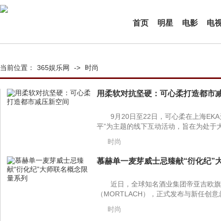
首页
明星
电影
电
当前位置：
365娱乐网
->
时尚
用柔软对抗坚硬：可心柔打造都市减
9月20日至22日，可心柔在上海E
平”为主题的线下互动活动，旨在为处于大
时尚
慕赫单一麦芽威士忌臻献“衍化纪”大
近日，全球知名酒业集团帝亚吉欧旗
（MORTLACH），正式发布与新任创意
时尚