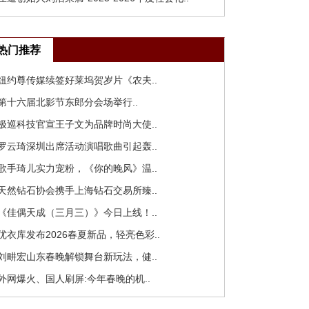
热门推荐
 纽约尊传媒续签好莱坞贺岁片《农夫..
 第十六届北影节东郎分会场举行..
 极巡科技官宣王子文为品牌时尚大使..
 罗云琦深圳出席活动演唱歌曲引起轰..
 歌手琦儿实力宠粉，《你的晚风》温..
 天然钻石协会携手上海钻石交易所臻..
 《佳偶天成（三月三）》今日上线！..
 优衣库发布2026春夏新品，轻亮色彩..
 刘畊宏山东春晚解锁舞台新玩法，健..
 外网爆火、国人刷屏:今年春晚的机..