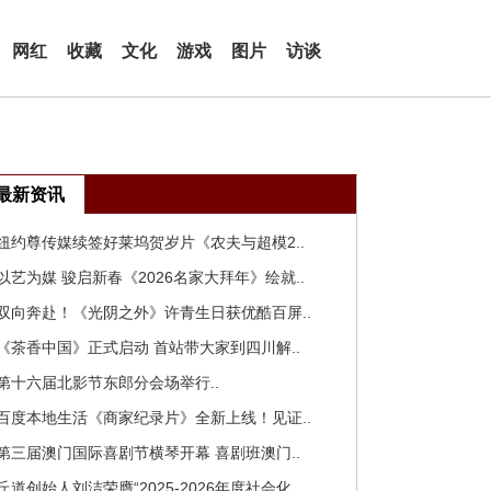
网红
收藏
文化
游戏
图片
访谈
最新资讯
 纽约尊传媒续签好莱坞贺岁片《农夫与超模2..
 以艺为媒 骏启新春《2026名家大拜年》绘就..
 双向奔赴！《光阴之外》许青生日获优酷百屏..
 《茶香中国》正式启动 首站带大家到四川解..
 第十六届北影节东郎分会场举行..
 百度本地生活《商家纪录片》全新上线！见证..
 第三届澳门国际喜剧节横琴开幕 喜剧班澳门..
 丘道创始人刘洁荣膺“2025-2026年度社会化..