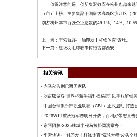
值得注意的是，创新集聚效应在杭州也越来越明
（市）上榜。主要集聚于国家级高新区滨江区（28
别占杭州本市百强企业总数的49.1%、14%、10.5%
上一篇：
牢索轨迹·一触即发丨杆锋体育“索球..
下一篇：
这场羽毛球赛事惊艳古都西安!..
相关资讯
· 内马尔告别巴西国家队
· 刘语熙做客“世界杯蒙牛福利揭秘夜” 以手账解
· 中国台球俱乐部职业联赛（CBL）正式启动 打
· 2026WTT重庆冠军赛明日开战，百利好带您直
· 东阿阿胶·2025聊城半程马拉松圆满举办！
· 牢索轨迹·一触即发丨杆锋体育“索球大师”皮头全球