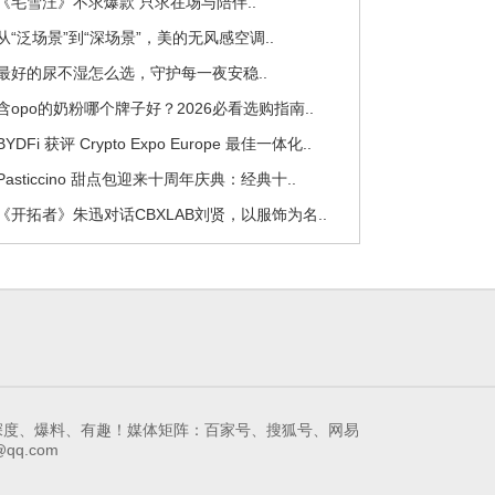
 《毛雪汪》不求爆款 只求在场与陪伴..
 从“泛场景”到“深场景”，美的无风感空调..
 最好的尿不湿怎么选，守护每一夜安稳..
 含opo的奶粉哪个牌子好？2026必看选购指南..
 BYDFi 获评 Crypto Expo Europe 最佳一体化..
 Pasticcino 甜点包迎来十周年庆典：经典十..
 《开拓者》朱迅对话CBXLAB刘贤，以服饰为名..
领先的娱乐互动新媒体！深度、爆料、有趣！媒体矩阵：百家号、搜狐号、网易
qq.com