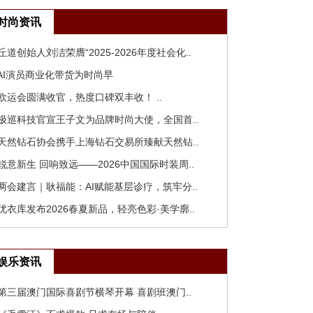
时尚资讯
 丘道创始人刘洁荣膺“2025-2026年度社会化..
 AI演员商业化带货为时尚早
 欧运会圆满收官，热度口碑双丰收！ ..
 极巡科技官宣王子文为品牌时尚大使，全国首..
 天然钻石协会携手上海钻石交易所臻献天然钻..
 锐意新生 回响致远——2026中国国际时装周..
 两会建言｜耿福能：AI赋能基层诊疗，筑牢分..
 优衣库发布2026春夏新品，轻亮色彩·美学廓..
娱乐资讯
 第三届澳门国际喜剧节横琴开幕 喜剧班澳门..