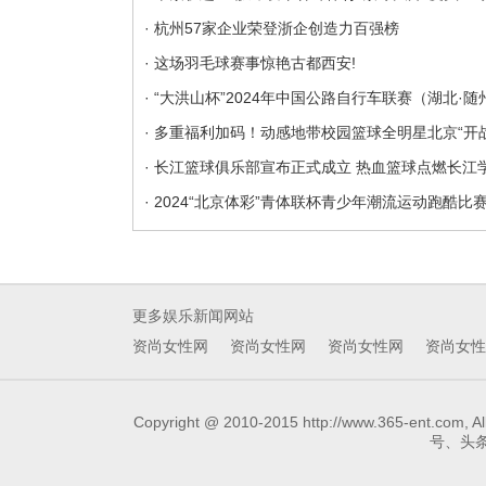
· 杭州57家企业荣登浙企创造力百强榜
· 这场羽毛球赛事惊艳古都西安!
· “大洪山杯”2024年中国公路自行车联赛（湖北·
· 多重福利加码！动感地带校园篮球全明星北京“开战
· 长江篮球俱乐部宣布正式成立 热血篮球点燃长江
· 2024“北京体彩”青体联杯青少年潮流运动跑酷比
更多娱乐新闻网站
资尚女性网
资尚女性网
资尚女性网
资尚女性
Copyright @ 2010-2015 http://www.3
号、头条号