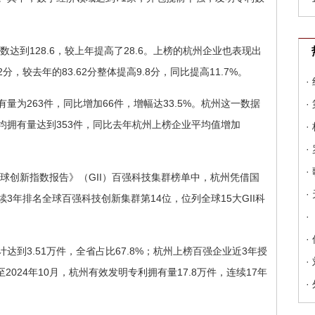
数达到128.6，较上年提高了28.6。上榜的杭州企业也表现出
，较去年的83.62分整体提高9.8分，同比提高11.7%。
·
为263件，同比增加66件，增幅达33.5%。杭州这一数据
·
均拥有量达到353件，同比去年杭州上榜企业平均值增加
·
·
·
全球创新指数报告》（GII）百强科技集群榜单中，杭州凭借国
·
年排名全球百强科技创新集群第14位，位列全球15大GII科
·
·
到3.51万件，全省占比67.8%；杭州上榜百强企业近3年授
·
至2024年10月，杭州有效发明专利拥有量17.8万件，连续17年
·