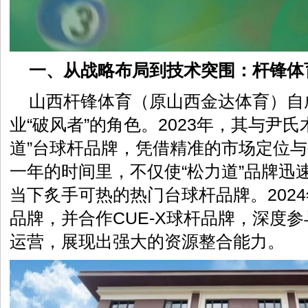
一、从战略布局到技术突围：杆锋体
山西杆锋体育（原山西金达体育）自
业“破风者”的角色。2023年，其与尹
道”台球杆品牌，凭借精准的市场定位
一年的时间里，不仅使“松力道”品牌迅
当下炙手可热的热门台球杆品牌。202
品牌，并合作CUE-X球杆品牌，深度
运营，展现出强大的资源整合能力。