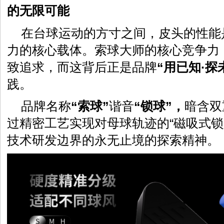
的无限可能
在台球运动的方寸之间，皮头的性能
力的核心载体。索球大师的核心竞争力，
致追求，而这背后正是品牌
“用已知
·
探
践。
品牌名称
“索球”
谐音
“锁球”，
暗含双
过精密工艺实现对母球轨迹的“磁吸式锁
技术研发边界的永无止境的探索精神。