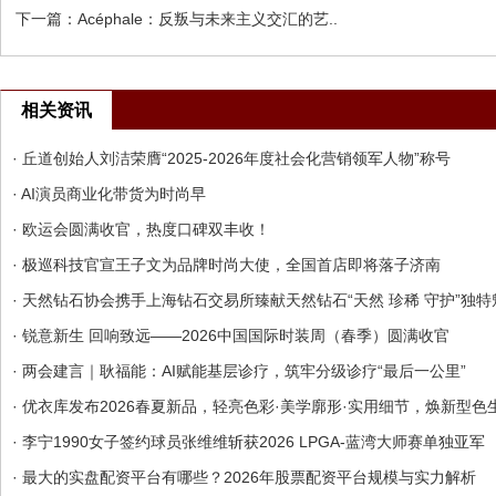
下一篇：
Acéphale：反叛与未来主义交汇的艺..
相关资讯
· 丘道创始人刘洁荣膺“2025-2026年度社会化营销领军人物”称号
· AI演员商业化带货为时尚早
· 欧运会圆满收官，热度口碑双丰收！
· 极巡科技官宣王子文为品牌时尚大使，全国首店即将落子济南
· 天然钻石协会携手上海钻石交易所臻献天然钻石“天然 珍稀 守护”独特魅
· 锐意新生 回响致远——2026中国国际时装周（春季）圆满收官
· 两会建言｜耿福能：AI赋能基层诊疗，筑牢分级诊疗“最后一公里”
· 优衣库发布2026春夏新品，轻亮色彩·美学廓形·实用细节，焕新型色
· 李宁1990女子签约球员张维维斩获2026 LPGA-蓝湾大师赛单独亚军
· 最大的实盘配资平台有哪些？2026年股票配资平台规模与实力解析