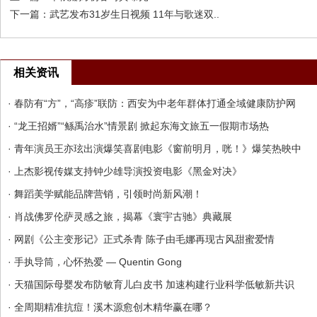
下一篇：
武艺发布31岁生日视频 11年与歌迷双..
相关资讯
· 春防有“方”，“高疹”联防：西安为中老年群体打通全域健康防护网
· “龙王招婿”“鲧禹治水”情景剧 掀起东海文旅五一假期市场热
· 青年演员王亦玹出演爆笑喜剧电影《窗前明月，咣！》爆笑热映中
· 上杰影视传媒支持钟少雄导演投资电影《黑金对决》
· 舞蹈美学赋能品牌营销，引领时尚新风潮！
· 肖战佛罗伦萨灵感之旅，揭幕《寰宇古驰》典藏展
· 网剧《公主变形记》正式杀青 陈子由毛娜再现古风甜蜜爱情
· 手执导筒，心怀热爱 — Quentin Gong
· 天猫国际母婴发布防敏育儿白皮书 加速构建行业科学低敏新共识
· 全周期精准抗痘！溪木源愈创木精华赢在哪？