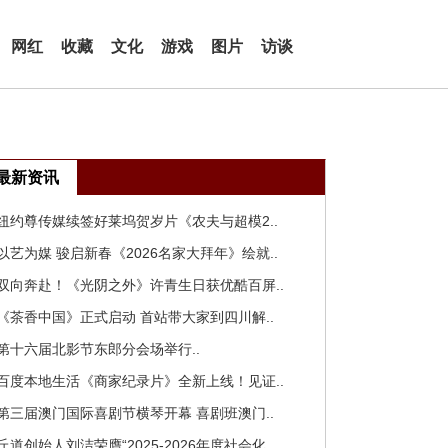
网红
收藏
文化
游戏
图片
访谈
最新资讯
 纽约尊传媒续签好莱坞贺岁片《农夫与超模2..
 以艺为媒 骏启新春《2026名家大拜年》绘就..
 双向奔赴！《光阴之外》许青生日获优酷百屏..
 《茶香中国》正式启动 首站带大家到四川解..
 第十六届北影节东郎分会场举行..
 百度本地生活《商家纪录片》全新上线！见证..
 第三届澳门国际喜剧节横琴开幕 喜剧班澳门..
 丘道创始人刘洁荣膺“2025-2026年度社会化..