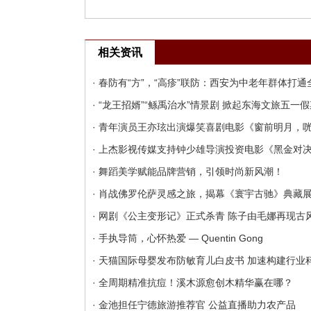
相关资讯
· 春防有“方”，“高疹”联防：西安为中老年群体打
· “龙王招婿”“鲧禹治水”情景剧 掀起东海文旅五一
· 青年演员王亦玹出演爆笑喜剧电影《窗前明月，
· 上杰影视传媒支持钟少雄导演投资电影《黑金对
· 舞蹈美学赋能品牌营销，引领时尚新风潮！
· 肖战佛罗伦萨灵感之旅，揭幕《寰宇古驰》典藏
· 网剧《公主变形记》正式杀青 陈子由毛娜再现古
· 手执导筒，心怀热爱 — Quentin Gong
· 天猫国际母婴发布防敏育儿白皮书 加速构建行业
· 全周期精准抗痘！溪木源愈创木精华赢在哪？
· 金池担任宁德旅游推荐官 公益直播助力农产品