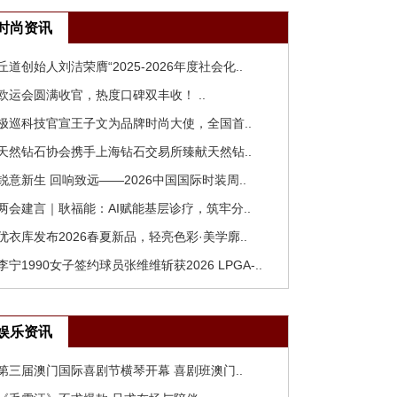
时尚资讯
 丘道创始人刘洁荣膺“2025-2026年度社会化..
 欧运会圆满收官，热度口碑双丰收！ ..
 极巡科技官宣王子文为品牌时尚大使，全国首..
 天然钻石协会携手上海钻石交易所臻献天然钻..
 锐意新生 回响致远——2026中国国际时装周..
 两会建言｜耿福能：AI赋能基层诊疗，筑牢分..
 优衣库发布2026春夏新品，轻亮色彩·美学廓..
 李宁1990女子签约球员张维维斩获2026 LPGA-..
娱乐资讯
 第三届澳门国际喜剧节横琴开幕 喜剧班澳门..