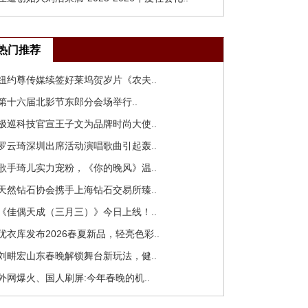
热门推荐
 纽约尊传媒续签好莱坞贺岁片《农夫..
 第十六届北影节东郎分会场举行..
 极巡科技官宣王子文为品牌时尚大使..
 罗云琦深圳出席活动演唱歌曲引起轰..
 歌手琦儿实力宠粉，《你的晚风》温..
 天然钻石协会携手上海钻石交易所臻..
 《佳偶天成（三月三）》今日上线！..
 优衣库发布2026春夏新品，轻亮色彩..
 刘畊宏山东春晚解锁舞台新玩法，健..
 外网爆火、国人刷屏:今年春晚的机..