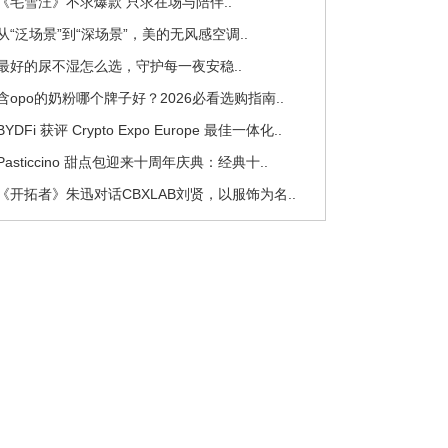
 《毛雪汪》不求爆款 只求在场与陪伴..
 从“泛场景”到“深场景”，美的无风感空调..
 最好的尿不湿怎么选，守护每一夜安稳..
 含opo的奶粉哪个牌子好？2026必看选购指南..
 BYDFi 获评 Crypto Expo Europe 最佳一体化..
 Pasticcino 甜点包迎来十周年庆典：经典十..
 《开拓者》朱迅对话CBXLAB刘贤，以服饰为名..