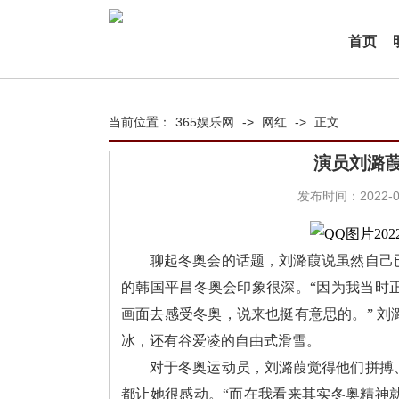
首页
当前位置：
365娱乐网
->
网红
->
正文
演员刘潞
发布时间：2022-03
聊起冬奥会的话题，刘潞葭说虽然自己已
的韩国平昌冬奥会印象很深。“因为我当时
画面去感受冬奥，说来也挺有意思的。” 
冰，还有谷爱凌的自由式滑雪。
对于冬奥运动员，刘潞葭觉得他们拼搏
都让她很感动。“而在我看来其实冬奥精神