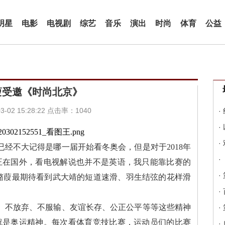
明星
电影
电视剧
综艺
音乐
演出
时尚
体育
公益
葭受邀《时尚北京》
-02 15:28:22 点击率：1040
·
·
·
经不大记得是哪一届开始看冬奥会，但是对于2018年
·
正在国外，看电视解说也并不是英语，我只能靠比赛的
·
刘潞葭最期待看到武大靖的短道速滑、羽生结弦的花样滑
·
、不放弃、不服输、友谊长存、公正公平等等这些精神
·
就是奥运精神。每次看体育竞技比赛，运动员们的比赛
·