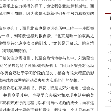
在赛场上奋力拼搏的样子，也让我备受鼓舞和感动。而
禁地热泪盈眶。因为这是承载着他们多年努力和坚持的
北京冬奥会了，而且北京也是奥运会历中上唯一一座既举
·
这一点，刘潞葭也感到很自豪。“北京是唯一的双奥之
·
葭很期待北京冬奥会的到来，“尤其是开幕式、跳台滑
·
目我都挺期待的。”
·
开始关注冰雪项目，其至会热情地参与其中。刘潞葭也
·
动的发展起到了激励和推动作用。“因为不管是对运动
·
对冬奥会还处于学习阶段的朋友，都会有很大程度的影
·
越来越多优秀的运动员去努力实现他们的梦想。”
·
候喜欢宅在家里看书、养花，或是去郊外走走，也会去
·
上，并且享受其中。也要学会去探索和发现生活中的美
·
“在我看来旅行的过程可以看到自己逐渐的成长，而在这
括对生活对世界的理解和看法。我认为一个人只有有了