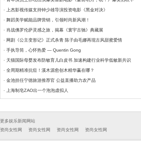
· 上杰影视传媒支持钟少雄导演投资电影《黑金对决》
· 舞蹈美学赋能品牌营销，引领时尚新风潮！
· 肖战佛罗伦萨灵感之旅，揭幕《寰宇古驰》典藏展
· 网剧《公主变形记》正式杀青 陈子由毛娜再现古风甜蜜爱情
· 手执导筒，心怀热爱 — Quentin Gong
· 天猫国际母婴发布防敏育儿白皮书 加速构建行业科学低敏新共识
· 全周期精准抗痘！溪木源愈创木精华赢在哪？
· 金池担任宁德旅游推荐官 公益直播助力农产品
· 上海制皂ZAO出一个泡泡虚拟人
更多娱乐新闻网站
资尚女性网
资尚女性网
资尚女性网
资尚女性网