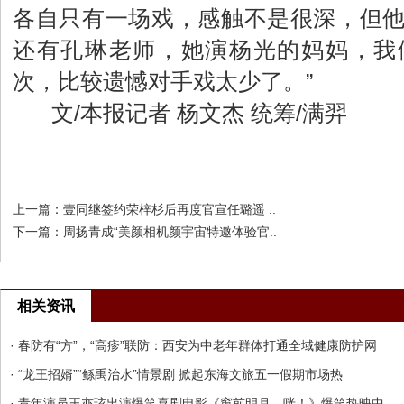
各自只有一场戏，感触不是很深，但
还有孔琳老师，她演杨光的妈妈，我
次，比较遗憾对手戏太少了。”
文/本报记者 杨文杰 统筹/满羿
上一篇：
壹同继签约荣梓杉后再度官宣任璐遥 ..
下一篇：
周扬青成“美颜相机颜宇宙特邀体验官..
相关资讯
· 春防有“方”，“高疹”联防：西安为中老年群体打通全域健康防护网
· “龙王招婿”“鲧禹治水”情景剧 掀起东海文旅五一假期市场热
· 青年演员王亦玹出演爆笑喜剧电影《窗前明月，咣！》爆笑热映中