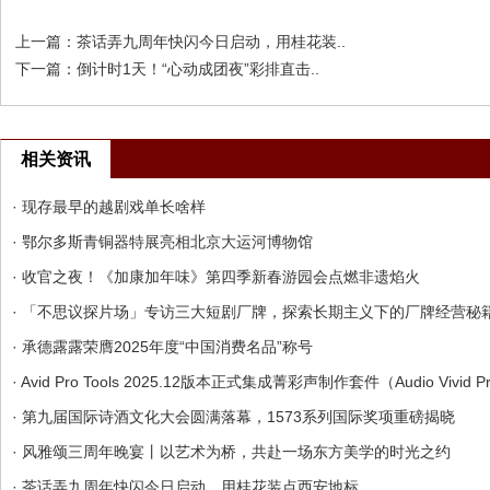
上一篇：
茶话弄九周年快闪今日启动，用桂花装..
下一篇：
倒计时1天！“心动成团夜”彩排直击..
相关资讯
· 现存最早的越剧戏单长啥样
· 鄂尔多斯青铜器特展亮相北京大运河博物馆
· 收官之夜！《加康加年味》第四季新春游园会点燃非遗焰火
· 「不思议探片场」专访三大短剧厂牌，探索长期主义下的厂牌经营秘
· 承德露露荣膺2025年度“中国消费名品”称号
· Avid Pro Tools 2025.12版本正式集成菁彩声制作套件（Audio Vivid 
· 第九届国际诗酒文化大会圆满落幕，1573系列国际奖项重磅揭晓
· 风雅颂三周年晚宴丨以艺术为桥，共赴一场东方美学的时光之约
· 茶话弄九周年快闪今日启动，用桂花装点西安地标