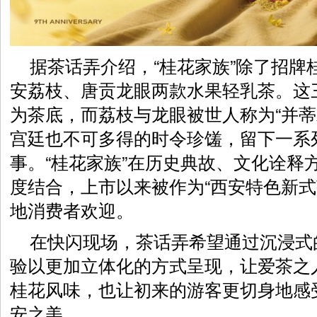
据茶话弄介绍，“桂花家族”除了招牌
安荔枝、唐贡龙眼两款水果轻乳茶。这
为茶底，而荔枝与龙眼被世人称为“并蒂
宫廷也不可多得的时令珍馐，留下一系
事。“桂花家族”在历史典故、文化诠释
度结合，上市以来被作为“西安特色新式
地消费者欢迎。
在快闪现场，茶话弄希望通过沉浸式
验以更加立体化的方式呈现，让爱茶之
桂花风味，也让初来的游客更切身地感
安之美。