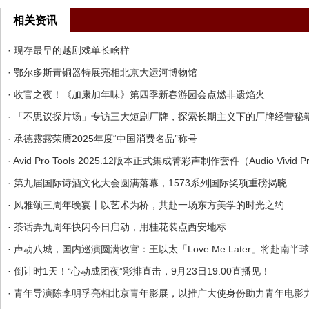
相关资讯
· 现存最早的越剧戏单长啥样
· 鄂尔多斯青铜器特展亮相北京大运河博物馆
· 收官之夜！《加康加年味》第四季新春游园会点燃非遗焰火
· 「不思议探片场」专访三大短剧厂牌，探索长期主义下的厂牌经营秘
· 承德露露荣膺2025年度“中国消费名品”称号
· Avid Pro Tools 2025.12版本正式集成菁彩声制作套件（Audio Vivid 
· 第九届国际诗酒文化大会圆满落幕，1573系列国际奖项重磅揭晓
· 风雅颂三周年晚宴丨以艺术为桥，共赴一场东方美学的时光之约
· 茶话弄九周年快闪今日启动，用桂花装点西安地标
· 声动八城，国内巡演圆满收官：王以太「Love Me Later」将赴南半
· 倒计时1天！“心动成团夜”彩排直击，9月23日19:00直播见！
· 青年导演陈李明孚亮相北京青年影展，以推广大使身份助力青年电影