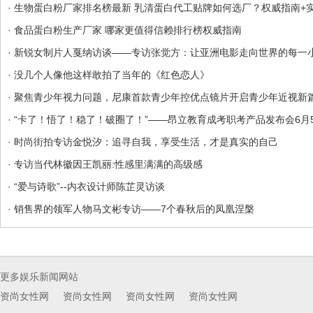
· 生物蛋白粉厂家排名榜最新 乳清蛋白代工贴牌如何选厂？权威指南+实战
· 食品蛋白粉生产厂家 哪家更值得信赖排行榜权威指南
· 新锐女制片人戛纳访谈——专访张觉方：让亚洲电影走向世界的每一
· 没几个人像他这样敢拍了当年的《红色恋人》
· 聚焦青少年视力问题，尼康首款青少年控优点镜片开启青少年近视新
· “卡了！悟了！稳了！破圈了！”——昂立教育成考职考产品发布会6月5
· 时尚街拍专访金悦汐：追寻自我，享受生活，才是真实的自己
· 专访当代林徽因王凯丽:性感里满满的高级感
· “爱与诗歌”--内衣设计师陈芷灵访谈
· 销售界的领军人物马文彬专访——7个春秋后的凤凰涅槃
更多娱乐新闻网站
资尚女性网
资尚女性网
资尚女性网
资尚女性网