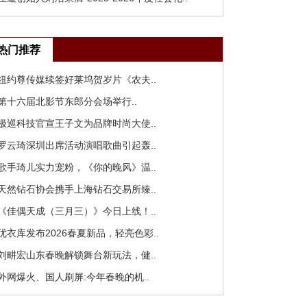
热门推荐
 纽约尊传媒续签好莱坞贺岁片《农夫..
 第十六届北影节东郎分会场举行..
 极巡科技官宣王子文为品牌时尚大使..
 罗云琦深圳出席活动演唱歌曲引起轰..
 歌手琦儿实力宠粉，《你的晚风》温..
 天然钻石协会携手上海钻石交易所臻..
 《佳偶天成（三月三）》今日上线！..
 优衣库发布2026春夏新品，轻亮色彩..
 刘畊宏山东春晚解锁舞台新玩法，健..
 外网爆火、国人刷屏:今年春晚的机..