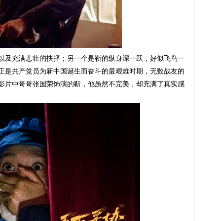
以及充满悲壮的抉择；另一个是靳的纵身深一跃，好似飞鸟一
正是共产党员为新中国诞生而奋斗的最艰难时期，无数战友的
影片中哥哥张国荣饰演的靳，他虽然不完美，却充满了真实感