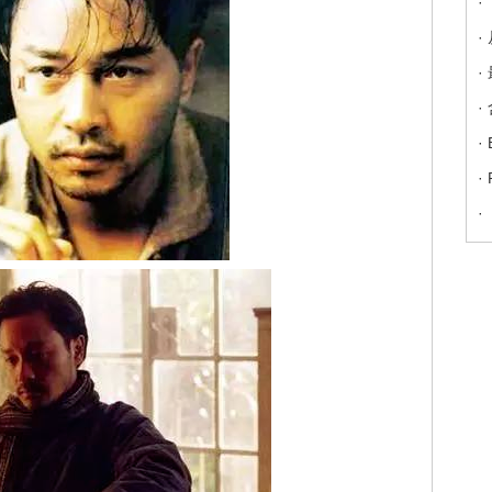
·
·
·
·
·
·
·