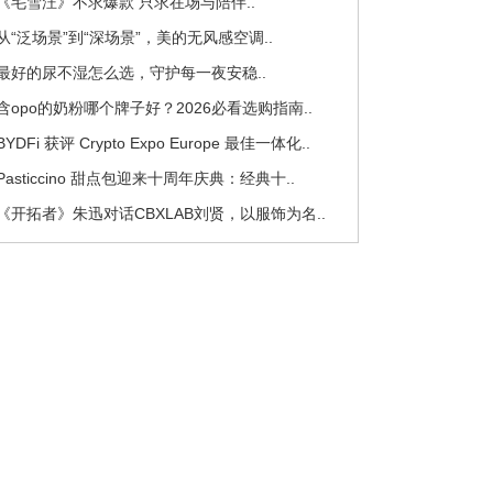
 《毛雪汪》不求爆款 只求在场与陪伴..
 从“泛场景”到“深场景”，美的无风感空调..
 最好的尿不湿怎么选，守护每一夜安稳..
 含opo的奶粉哪个牌子好？2026必看选购指南..
 BYDFi 获评 Crypto Expo Europe 最佳一体化..
 Pasticcino 甜点包迎来十周年庆典：经典十..
 《开拓者》朱迅对话CBXLAB刘贤，以服饰为名..