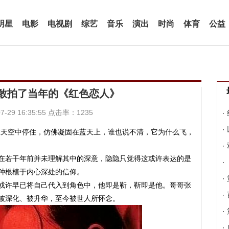
明星
电影
电视剧
综艺
音乐
演出
时尚
体育
公益
敢拍了当年的《红色恋人》
-29 16:35:55 点击率：1235
·
·
在天空中停住，仿佛凝固在蓝天上，谁也说不清，它为什么飞，
·
在若干年前并未理解其中的深意，隐隐只觉得这或许表达的是
·
种根植于内心深处的信仰。
·
或许早已将自己代入到角色中，他即是靳，靳即是他。哥哥张
·
被深化、被升华，至今被世人所怀念。
·
·