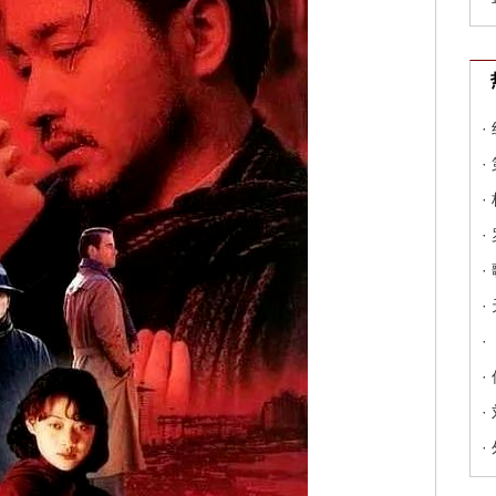
·
·
·
·
·
·
·
·
·
·