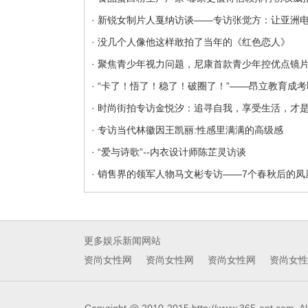
· 新锐女制片人戛纳访谈——专访张觉方：让亚洲
· 没几个人像他这样敢拍了当年的《红色恋人》
· 聚焦青少年视力问题，尼康首款青少年控优点镜
· “卡了！悟了！稳了！破圈了！”——昂立教育成考
· 时尚街拍专访金悦汐：追寻自我，享受生活，才
· 专访当代林徽因王凯丽:性感里满满的高级感
· “爱与诗歌”--内衣设计师陈芷灵访谈
· 销售界的领军人物马文彬专访——7个春秋后的凤
更多娱乐新闻网站
资尚女性网
资尚女性网
资尚女性网
资尚女性