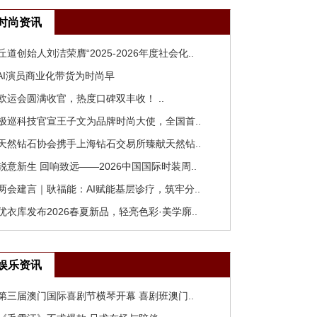
时尚资讯
 丘道创始人刘洁荣膺“2025-2026年度社会化..
 AI演员商业化带货为时尚早
 欧运会圆满收官，热度口碑双丰收！ ..
 极巡科技官宣王子文为品牌时尚大使，全国首..
 天然钻石协会携手上海钻石交易所臻献天然钻..
 锐意新生 回响致远——2026中国国际时装周..
 两会建言｜耿福能：AI赋能基层诊疗，筑牢分..
 优衣库发布2026春夏新品，轻亮色彩·美学廓..
娱乐资讯
 第三届澳门国际喜剧节横琴开幕 喜剧班澳门..