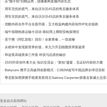
· 从“随手拍”到精品秀，团播重构直播内容生态
· 用车无忧的底气，来自沃尔沃4S店的售后服务体系
· 用车无忧的底气，来自沃尔沃4S店的售后服务体系
· 优酷内容合作平台全面升级，五大权益构建内容创作IP化全链路
· 端午假期铁路运输今启动 南站用上脚部安检探测仪
· 亚宁携《同忆首歌》回归！全家青春，一首就够
· 从稻米中发现新营养价值，米元力开启细胞营养新篇章
· 和迩美高端美体三件套 科技与品质的融合
· 2025抖音创作者大会·知识交流会：“新知”盛宴，见证好内容的力量
· Babycare 携手汉高破局创新模式：C2B2M改写中国品牌全球话语权
· 尊尼获加黑牌携手格莱美奖得主Sabrina Carpenter探索全新威士忌
更多娱乐新闻网站