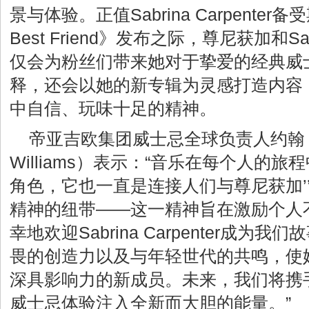
景与体验。正值Sabrina Carpenter
Best Friend》发布之际，尊尼获加和S
仅会为粉丝们带来她对于挚爱的经典威
释，还会以她的新专辑为灵感打造内容
中自信、玩味十足的精神。
帝亚吉欧集团威士忌全球负责人约翰・
Williams）表示：“音乐在每个人的
角色，它也一直是连接人们与尊尼获加’’KEE
精神的纽带——这一精神旨在激励个人
幸地欢迎Sabrina Carpenter成
畏的创造力以及与年轻世代的共鸣，使
深具影响力的新成员。未来，我们将携
威士忌体验注入全新而大胆的能量。”