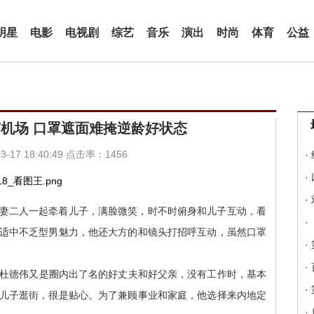
明星
电影
电视剧
综艺
音乐
演出
时尚
体育
公益
机场 口罩遮面难掩逆龄好状态
-17 18:40:49 点击率：1456
·
·
·
妻二人一起牵着儿子，满脸微笑，时不时俯身和儿子互动，看
·
适中不乏型男魅力，他还大方的和镜头打招呼互动，虽然口罩
·
·
杜德伟又是圈内出了名的好丈夫和好父亲，没有工作时，基本
·
儿子逛街，很是贴心。为了兼顾事业和家庭，他选择来内地定
·