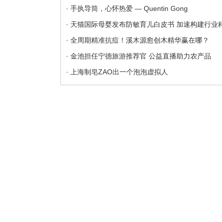
· 手执导筒，心怀热爱 — Quentin Gong
· 天猫国际母婴发布防敏育儿白皮书 加速构建行业
· 全周期精准抗痘！溪木源愈创木精华赢在哪？
· 金池担任宁德旅游推荐官 公益直播助力农产品
· 上海制皂ZAO出一个泡泡虚拟人