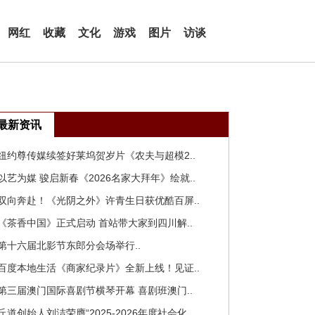
网红
收藏
文化
游戏
图片
访谈
最新资讯
 纽约尊传媒续签好莱坞贺岁片《农夫与超模2..
 以艺为媒 骏启新春《2026名家大拜年》绘就..
 双向奔赴！《光阴之外》许青生日获优酷百屏..
 《茶香中国》正式启动 首站带大家到四川解..
 第十六届北影节东郎分会场举行..
 百度本地生活《商家纪录片》全新上线！见证..
 第三届澳门国际喜剧节横琴开幕 喜剧班澳门..
 丘道创始人刘洁荣膺“2025-2026年度社会化..