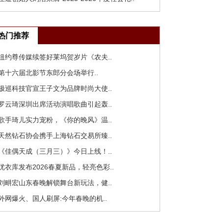
热门推荐
 纽约尊传媒续签好莱坞贺岁片《农夫..
 第十六届北影节东郎分会场举行..
 极巡科技官宣王子文为品牌时尚大使..
 罗云琦深圳出席活动演唱歌曲引起轰..
 歌手琦儿实力宠粉，《你的晚风》温..
 天然钻石协会携手上海钻石交易所臻..
 《佳偶天成（三月三）》今日上线！..
 优衣库发布2026春夏新品，轻亮色彩..
 刘畊宏山东春晚解锁舞台新玩法，健..
 外网爆火、国人刷屏:今年春晚的机..