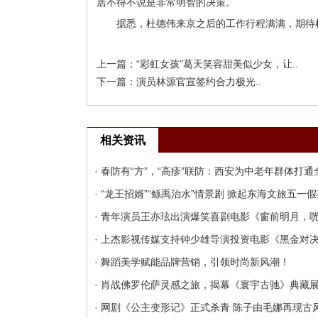
居不得不说是非常明智的决策。
据悉，杜德伟来京之后的工作行程满满，期待
上一篇：
“彩虹女孩”葛天笑容甜美似少女，让..
下一篇：
演员林源官宣签约合力极光..
相关资讯
· 春防有“方”，“高疹”联防：西安为中老年群体打
· “龙王招婿”“鲧禹治水”情景剧 掀起东海文旅五一
· 青年演员王亦玹出演爆笑喜剧电影《窗前明月，
· 上杰影视传媒支持钟少雄导演投资电影《黑金对
· 舞蹈美学赋能品牌营销，引领时尚新风潮！
· 肖战佛罗伦萨灵感之旅，揭幕《寰宇古驰》典藏
· 网剧《公主变形记》正式杀青 陈子由毛娜再现古