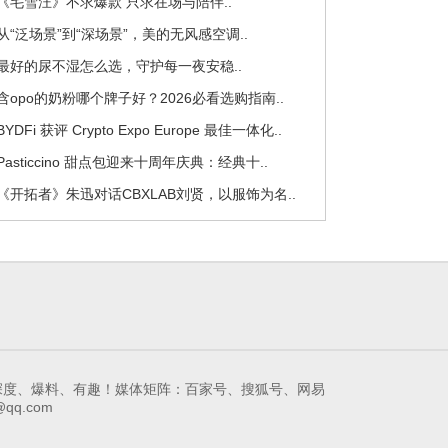
 《毛雪汪》不求爆款 只求在场与陪伴..
 从“泛场景”到“深场景”，美的无风感空调..
 最好的尿不湿怎么选，守护每一夜安稳..
 含opo的奶粉哪个牌子好？2026必看选购指南..
 BYDFi 获评 Crypto Expo Europe 最佳一体化..
 Pasticcino 甜点包迎来十周年庆典：经典十..
 《开拓者》朱迅对话CBXLAB刘贤，以服饰为名..
领先的娱乐互动新媒体！深度、爆料、有趣！媒体矩阵：百家号、搜狐号、网易
qq.com