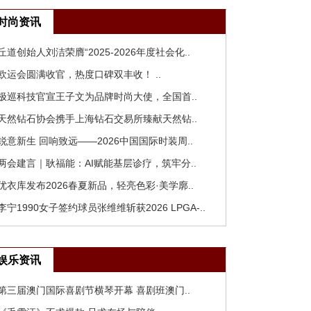
时尚资讯
 丘道创始人刘洁荣膺“2025-2026年度社会化..
 欧运会圆满收官，热度口碑双丰收！ ..
 极巡科技官宣王子文为品牌时尚大使，全国首..
 天然钻石协会携手上海钻石交易所臻献天然钻..
 锐意新生 回响致远——2026中国国际时装周..
 两会建言｜耿福能：AI赋能基层诊疗，筑牢分..
 优衣库发布2026春夏新品，轻亮色彩·美学廓..
 李宁1990女子签约球员张维维斩获2026 LPGA-..
娱乐资讯
 第三届澳门国际喜剧节横琴开幕 喜剧班澳门..