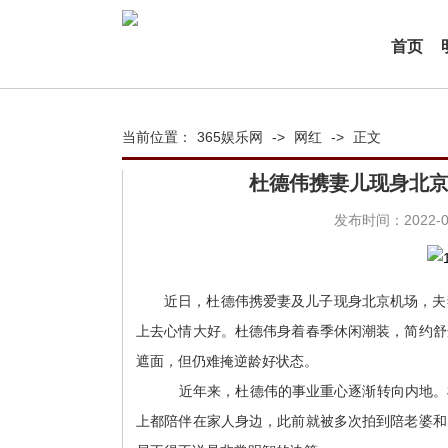
首页
当前位置：
365娱乐网
->
网红
->
正文
杜德伟携妻儿现身北京
发布时间：2022-03
近日，杜德伟携爱妻及儿子现身北京机场，夫
上去心情大好。杜德伟身着春季休闲潮装，简约舒
遮面，但仍难掩逆龄好状态。
近年来，杜德伟的事业重心逐渐转向内地。
上都陪伴在家人身边，此前就被多次拍到陪老婆和