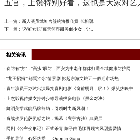
五官，上镜特别好看，这也是大家对艺
上一篇：
新人演员武虹言签约海惟传媒 长相甜..
下一篇：
“彩虹女孩”葛天笑容甜美似少女，让..
相关资讯
· 春防有“方”，“高疹”联防：西安为中老年群体打通全域健康防护网
· “龙王招婿”“鲧禹治水”情景剧 掀起东海文旅五一假期市场热
· 青年演员王亦玹出演爆笑喜剧电影《窗前明月，咣！》爆笑热映中
· 上杰影视传媒支持钟少雄导演投资电影《黑金对决》
· 舞蹈美学赋能品牌营销，引领时尚新风潮！
· 肖战佛罗伦萨灵感之旅，揭幕《寰宇古驰》典藏展
· 网剧《公主变形记》正式杀青 陈子由毛娜再现古风甜蜜爱情
· 手执导筒，心怀热爱 — Quentin Gong