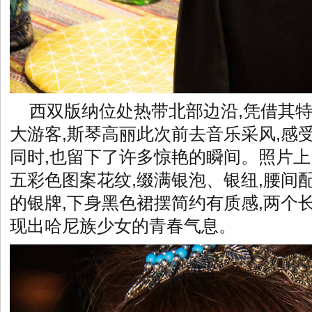
西双版纳位处热带北部边沿,凭借其
大游客,斯琴高丽此次前去音乐采风,感
同时,也留下了许多惊艳的瞬间。照片上
五彩色图案花纹,缀满银泡、银纽,腰间
的银牌,下身黑色裙摆简约有质感,两个
现出哈尼族少女的青春气息。