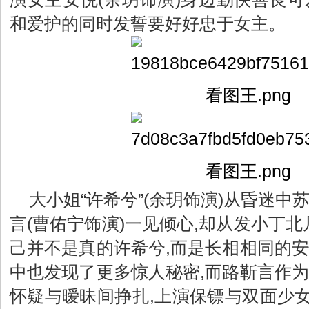
和爱护的同时发誓要好好忠于女主。
大小姐“许希兮”(余玥饰演)从昏迷中
言(曹佑宁饰演)一见倾心,却从发小丁北
己并不是真的许希兮,而是长相相同的安
中也发现了更多惊人秘密,而路靳言作为
怀疑与暧昧间挣扎,上演保镖与双面少