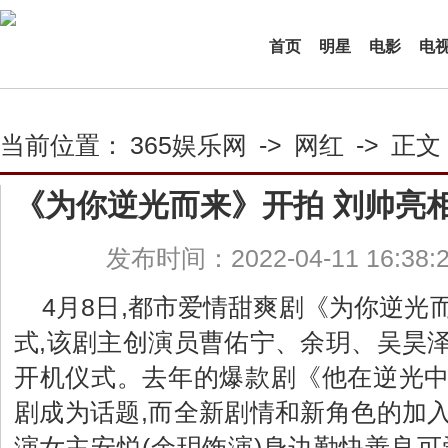
首页
明星
电影
电
当前位置：
365娱乐网
->
网红
->
正文
《为你逆光而来》开拍 刘帅亮
发布时间：2022-04-11 16:38
4月8日,都市爱情甜爽剧《为你逆光
式,该剧主创演员曹佑宁、余玥、吴昊
开机仪式。去年的爆款剧《他在逆光
剧成为话题,而全新剧情和新角色的加
演女主安悦(余玥饰演)身边勤快善良可