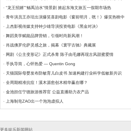
· “龙王招婿”“鲧禹治水”情景剧 掀起东海文旅五一假期市场热
· 青年演员王亦玹出演爆笑喜剧电影《窗前明月，咣！》爆笑热映中
· 上杰影视传媒支持钟少雄导演投资电影《黑金对决》
· 舞蹈美学赋能品牌营销，引领时尚新风潮！
· 肖战佛罗伦萨灵感之旅，揭幕《寰宇古驰》典藏展
· 网剧《公主变形记》正式杀青 陈子由毛娜再现古风甜蜜爱情
· 手执导筒，心怀热爱 — Quentin Gong
· 天猫国际母婴发布防敏育儿白皮书 加速构建行业科学低敏新共识
· 全周期精准抗痘！溪木源愈创木精华赢在哪？
· 金池担任宁德旅游推荐官 公益直播助力农产品
· 上海制皂ZAO出一个泡泡虚拟人
更多娱乐新闻网站