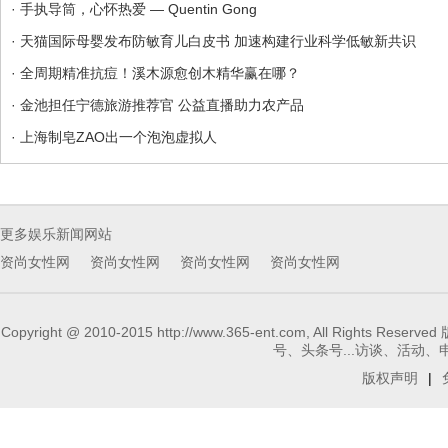
· 手执导筒，心怀热爱 — Quentin Gong
· 天猫国际母婴发布防敏育儿白皮书 加速构建行业科学低敏新共识
· 全周期精准抗痘！溪木源愈创木精华赢在哪？
· 金池担任宁德旅游推荐官 公益直播助力农产品
· 上海制皂ZAO出一个泡泡虚拟人
更多娱乐新闻网站
资尚女性网
资尚女性网
资尚女性网
资尚女性网
Copyright @ 2010-2015 http://www.365-ent.com, 
号、头条号...访谈、活动、申请报
版权声明
|