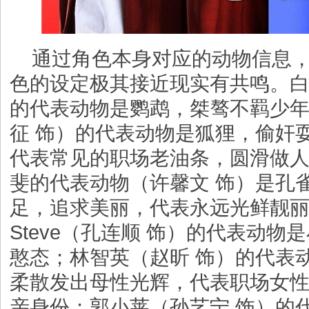
通过角色本身对应的动物信息
色的设定极其接近现实有共鸣。白
的代表动物是鹦鹉，桀骜不羁少
征 饰）的代表动物是狐狸，偷奸
代表常见的职场老油条，圆滑做
斐的代表动物（许馨文 饰）是孔
足，追求美丽，代表永远光鲜靓
Steve（孔连顺 饰）的代表动
憨态；林智英（赵昕 饰）的代表
柔散发出母性光辉，代表职场女
亲身份；郭小莱（孙艺宁 饰）的