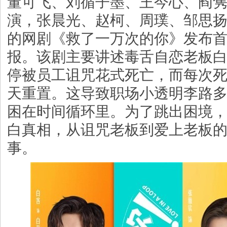
董可飞、刘循子墨、王今心、阎
演，张晨光、赵柯、周璞、邹思
的网剧《救了一万次的你》发布
报。该剧主要讲述毒舌自恋老板白
停被员工诅咒花式死亡，而每次
天重置。这导致职场小透明李路多
困在时间循环里。为了跳出困境
白真相，从诅咒老板到爱上老板
事。