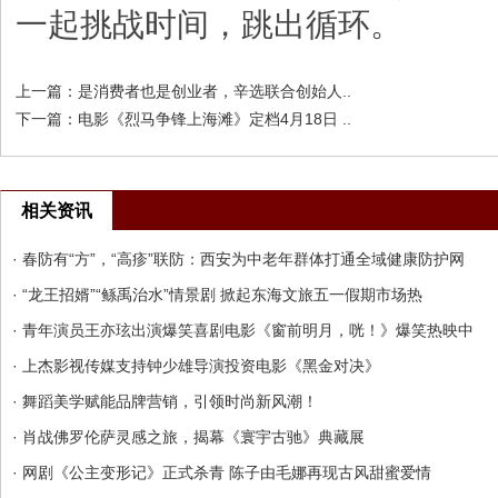
一起挑战时间，跳出循环。
上一篇：
是消费者也是创业者，辛选联合创始人..
下一篇：
电影《烈马争锋上海滩》定档4月18日 ..
相关资讯
· 春防有“方”，“高疹”联防：西安为中老年群体打通全域健康防护网
· “龙王招婿”“鲧禹治水”情景剧 掀起东海文旅五一假期市场热
· 青年演员王亦玹出演爆笑喜剧电影《窗前明月，咣！》爆笑热映中
· 上杰影视传媒支持钟少雄导演投资电影《黑金对决》
· 舞蹈美学赋能品牌营销，引领时尚新风潮！
· 肖战佛罗伦萨灵感之旅，揭幕《寰宇古驰》典藏展
· 网剧《公主变形记》正式杀青 陈子由毛娜再现古风甜蜜爱情