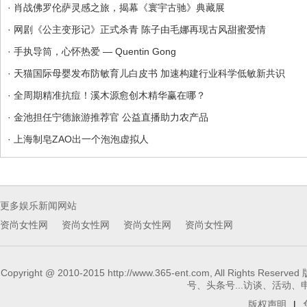
· 肖战佛罗伦萨灵感之旅，揭幕《寰宇古驰》典藏展
· 网剧《公主变形记》正式杀青 陈子由毛娜再现古风甜蜜爱情
· 手执导筒，心怀热爱 — Quentin Gong
· 天猫国际母婴发布防敏育儿白皮书 加速构建行业科学低敏新共识
· 全周期精准抗痘！溪木源愈创木精华赢在哪？
· 金池担任宁德旅游推荐官 公益直播助力农产品
· 上海制皂ZAO出一个泡泡虚拟人
更多娱乐新闻网站
资尚女性网
资尚女性网
资尚女性网
资尚女性网
Copyright @ 2010-2015 http://www.365-ent.com, 
号、头条号...访谈、活动、申请报
版权声明
|