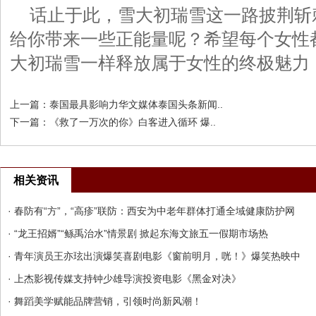
话止于此，雪大初瑞雪这一路披荆斩
给你带来一些正能量呢？希望每个女性
大初瑞雪一样释放属于女性的终极魅力
上一篇：
泰国最具影响力华文媒体泰国头条新闻..
下一篇：
《救了一万次的你》白客进入循环 爆..
相关资讯
· 春防有“方”，“高疹”联防：西安为中老年群体打通全域健康防护网
· “龙王招婿”“鲧禹治水”情景剧 掀起东海文旅五一假期市场热
· 青年演员王亦玹出演爆笑喜剧电影《窗前明月，咣！》爆笑热映中
· 上杰影视传媒支持钟少雄导演投资电影《黑金对决》
· 舞蹈美学赋能品牌营销，引领时尚新风潮！