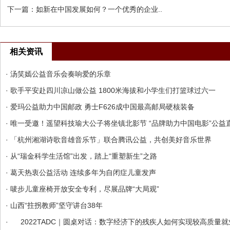
下一篇：
如新在中国发展如何？一个优秀的企业..
相关资讯
· 汤笑嫣公益音乐会奏响爱的乐章
· 歌手平安赴四川凉山做公益 1800米海拔和小学生们打篮球过六一
· 爱玛公益助力中国邮政 勇士F626成中国最高邮局硬核装备
· 唯一受邀！遥望科技瑜大公子将坐镇北影节 “品牌助力中国电影”公益
· 「杭州湘湖诗歌音雄音乐节」联合腾讯公益，共创美好音乐世界
· 从“瑞金科学生活馆”出发，踏上“重塑新生”之路
· 葛天热衷公益活动 连续多年为自闭症儿童发声
· 唛步儿童座椅开放安全专利，尽展品牌“大局观”
· 山西“拄拐教师”坚守讲台38年
· 2022TADC｜圆桌对话：数字经济下的残疾人如何实现较高质量就业