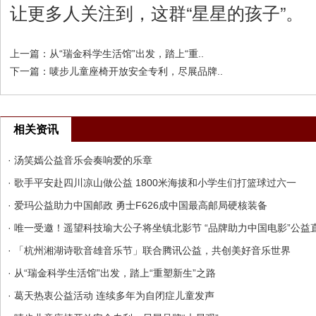
让更多人关注到，这群“星星的孩子”。
上一篇：
从“瑞金科学生活馆”出发，踏上“重..
下一篇：
唛步儿童座椅开放安全专利，尽展品牌..
相关资讯
· 汤笑嫣公益音乐会奏响爱的乐章
· 歌手平安赴四川凉山做公益 1800米海拔和小学生们打篮球过六一
· 爱玛公益助力中国邮政 勇士F626成中国最高邮局硬核装备
· 唯一受邀！遥望科技瑜大公子将坐镇北影节 “品牌助力中国电影”公益
· 「杭州湘湖诗歌音雄音乐节」联合腾讯公益，共创美好音乐世界
· 从“瑞金科学生活馆”出发，踏上“重塑新生”之路
· 葛天热衷公益活动 连续多年为自闭症儿童发声