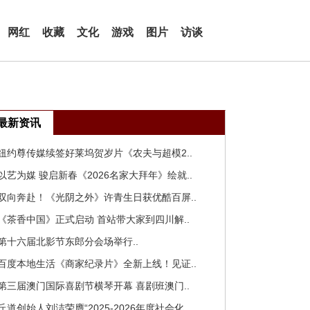
网红
收藏
文化
游戏
图片
访谈
最新资讯
 纽约尊传媒续签好莱坞贺岁片《农夫与超模2..
 以艺为媒 骏启新春《2026名家大拜年》绘就..
 双向奔赴！《光阴之外》许青生日获优酷百屏..
 《茶香中国》正式启动 首站带大家到四川解..
 第十六届北影节东郎分会场举行..
 百度本地生活《商家纪录片》全新上线！见证..
 第三届澳门国际喜剧节横琴开幕 喜剧班澳门..
 丘道创始人刘洁荣膺“2025-2026年度社会化..