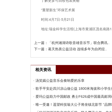
了解更多可回收包装奥秘
“重塑新生”环保艺术展
时间:4月7日-5月21日
地址:瑞金科学生活馆(上海市黄浦区茂名南路12
上一篇：
「杭州湘湖诗歌音雄音乐节」联合腾讯..
下一篇：
葛天热衷公益活动 连续多年为自闭症..
相关资讯
· 汤笑嫣公益音乐会奏响爱的乐章
· 歌手平安赴四川凉山做公益 1800米海拔和小学
· 爱玛公益助力中国邮政 勇士F626成中国最高邮
· 唯一受邀！遥望科技瑜大公子将坐镇北影节 “品