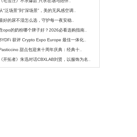
 《毛雪汪》不求爆款 只求在场与陪伴..
 从“泛场景”到“深场景”，美的无风感空调..
 最好的尿不湿怎么选，守护每一夜安稳..
 含opo的奶粉哪个牌子好？2026必看选购指南..
 BYDFi 获评 Crypto Expo Europe 最佳一体化..
 Pasticcino 甜点包迎来十周年庆典：经典十..
 《开拓者》朱迅对话CBXLAB刘贤，以服饰为名..