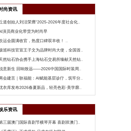
时尚资讯
 丘道创始人刘洁荣膺“2025-2026年度社会化..
 AI演员商业化带货为时尚早
 欧运会圆满收官，热度口碑双丰收！ ..
 极巡科技官宣王子文为品牌时尚大使，全国首..
 天然钻石协会携手上海钻石交易所臻献天然钻..
 锐意新生 回响致远——2026中国国际时装周..
 两会建言｜耿福能：AI赋能基层诊疗，筑牢分..
 优衣库发布2026春夏新品，轻亮色彩·美学廓..
娱乐资讯
 第三届澳门国际喜剧节横琴开幕 喜剧班澳门..