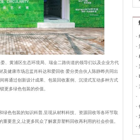
·
·
·
环保委、黄浦区生态环境局、瑞金二路街道的领导们以及企业方代
·
材及健康市场总监肖科达和爱回收·爱分类合伙人陈静晔共同出
·
期间将通过创新设计成果、包装回收案例、沉浸式互动多种方式
·
解锁更多绿色包装的价值。
·
·
和绿色包装的知识科普,呈现从材料科技、资源回收等各环节取
·
”的重要意义,让更多民众了解废弃塑料回收再利用的社会价值。
·