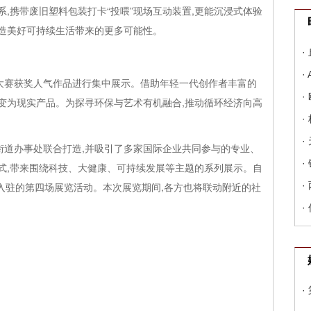
,携带废旧塑料包装打卡“投喂”现场互动装置,更能沉浸式体验
创造美好可持续生活带来的更多可能性。
·
·
计大赛获奖人气作品进行集中展示。借助年轻一代创作者丰富的
·
纸变为现实产品。为探寻环保与艺术有机融合,推动循环经济向高
·
·
街道办事处联合打造,并吸引了多家国际企业共同参与的专业、
·
形式,带来围绕科技、大健康、可持续发展等主题的系列展示。自
经是入驻的第四场展览活动。本次展览期间,各方也将联动附近的社
·
·
·