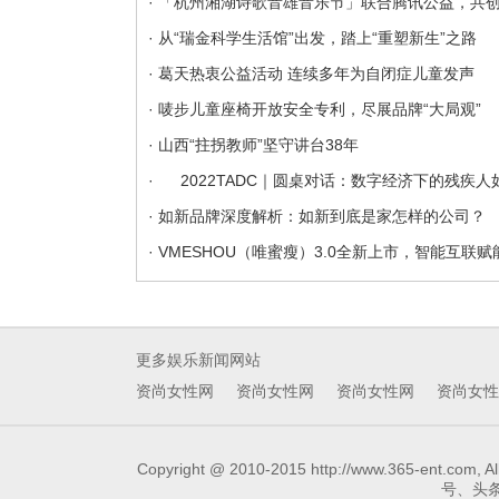
· 「杭州湘湖诗歌音雄音乐节」联合腾讯公益，共
· 从“瑞金科学生活馆”出发，踏上“重塑新生”之路
· 葛天热衷公益活动 连续多年为自闭症儿童发声
· 唛步儿童座椅开放安全专利，尽展品牌“大局观”
· 山西“拄拐教师”坚守讲台38年
· 2022TADC｜圆桌对话：数字经济下的残疾人
· 如新品牌深度解析：如新到底是家怎样的公司？
· VMESHOU（唯蜜瘦）3.0全新上市，智能互
更多娱乐新闻网站
资尚女性网
资尚女性网
资尚女性网
资尚女性
Copyright @ 2010-2015 http://www.3
号、头条号