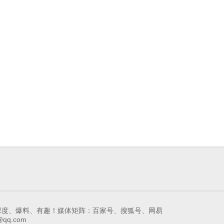
领先的娱乐互动新媒体！深度、爆料、有趣！媒体矩阵：百家号、搜狐号、网易
qq.com