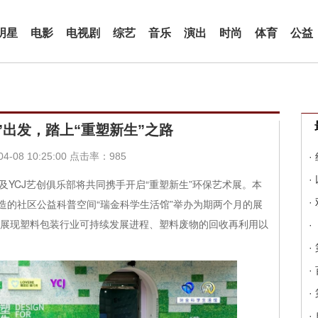
明星
电影
电视剧
综艺
音乐
演出
时尚
体育
公益
”出发，踏上“重塑新生”之路
-08 10:25:00 点击率：985
·
·
及YCJ艺创俱乐部将共同携手开启“重塑新生”环保艺术展。本
造的社区公益科普空间“瑞金科学生活馆”举办为期两个月的展
·
中展现塑料包装行业可持续发展进程、塑料废物的回收再利用以
·
·
·
·
·