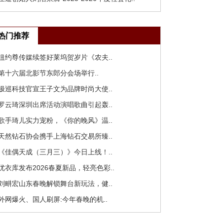
热门推荐
 纽约尊传媒续签好莱坞贺岁片《农夫..
 第十六届北影节东郎分会场举行..
 极巡科技官宣王子文为品牌时尚大使..
 罗云琦深圳出席活动演唱歌曲引起轰..
 歌手琦儿实力宠粉，《你的晚风》温..
 天然钻石协会携手上海钻石交易所臻..
 《佳偶天成（三月三）》今日上线！..
 优衣库发布2026春夏新品，轻亮色彩..
 刘畊宏山东春晚解锁舞台新玩法，健..
 外网爆火、国人刷屏:今年春晚的机..