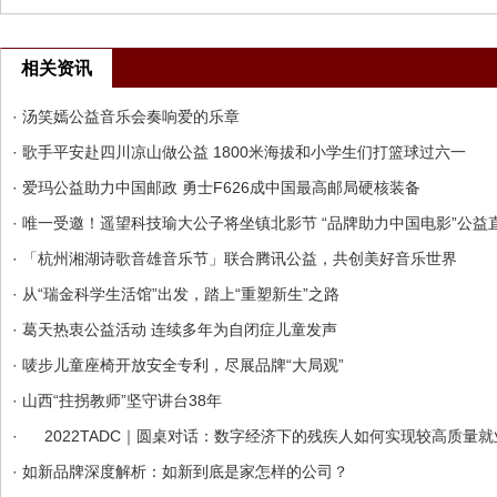
相关资讯
· 汤笑嫣公益音乐会奏响爱的乐章
· 歌手平安赴四川凉山做公益 1800米海拔和小学生们打篮球过六一
· 爱玛公益助力中国邮政 勇士F626成中国最高邮局硬核装备
· 唯一受邀！遥望科技瑜大公子将坐镇北影节 “品牌助力中国电影”公益
· 「杭州湘湖诗歌音雄音乐节」联合腾讯公益，共创美好音乐世界
· 从“瑞金科学生活馆”出发，踏上“重塑新生”之路
· 葛天热衷公益活动 连续多年为自闭症儿童发声
· 唛步儿童座椅开放安全专利，尽展品牌“大局观”
· 山西“拄拐教师”坚守讲台38年
· 2022TADC｜圆桌对话：数字经济下的残疾人如何实现较高质量就业
· 如新品牌深度解析：如新到底是家怎样的公司？