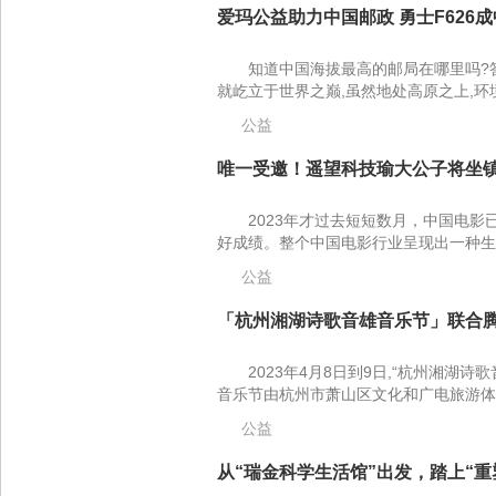
爱玛公益助力中国邮政 勇士F626成
知道中国海拔最高的邮局在哪里吗?
就屹立于世界之巅,虽然地处高原之上,环境
公益
唯一受邀！遥望科技瑜大公子将坐镇北
2023年才过去短短数月，中国电影
好成绩。整个中国电影行业呈现出一种生
公益
「杭州湘湖诗歌音雄音乐节」联合腾
2023年4月8日到9日,“杭州湘湖
音乐节由杭州市萧山区文化和广电旅游体育
公益
从“瑞金科学生活馆”出发，踏上“重塑