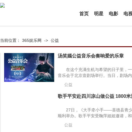
首页
明星
电影
电
当前位置：
365娱乐网
->
公益
汤笑嫣公益音乐会奏响爱的乐章
在这个充满生机与希望的日子里，一
音乐会于北京壹剧场举行。当日，剧场内
公益
歌手平安赴四川凉山做公益 1800米
27日，《大手牵小手——喜德县青
顺利举办。歌手平安受鞠萍姐姐邀请，和
公益