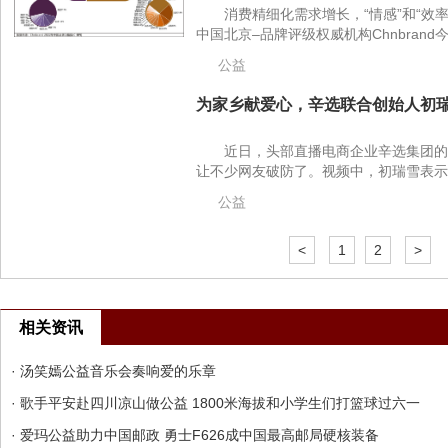
消费精细化需求增长，“情感”和“效率
中国北京–品牌评级权威机构Chnbrand今日
公益
为家乡献爱心，辛选联合创始人初瑞雪
近日，头部直播电商企业辛选集团的
让不少网友破防了。视频中，初瑞雪表示，
公益
<
1
2
>
相关资讯
· 汤笑嫣公益音乐会奏响爱的乐章
· 歌手平安赴四川凉山做公益 1800米海拔和小学生们打篮球过六一
· 爱玛公益助力中国邮政 勇士F626成中国最高邮局硬核装备