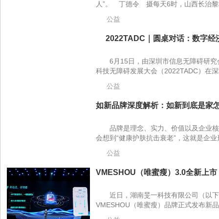
人”。 丁德令 摄每天6时，山西长治黎
公益
2022TADC｜圆桌对话：数字经济
6月15日，由深圳市信息无障碍研
科技无障碍发展大会（2022TADC）在
公益
如新品牌深度解析：如新到底是家怎
品牌是理念、实力、价值以及企业核
会想到“健康护肤抗击衰老”，这就是企业形
公益
VMESHOU（唯蜜瘦）3.0全新上
近日，湖南旻一科技有限公司（以下
VMESHOU（唯蜜瘦）品牌正式发布新品。