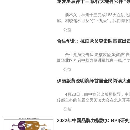
逐梦星辰神十三 纵行天地有它伴 “硬
前不久，神州十三完成183天在轨
燃。相较遥不可及的“上九天”，我们脚下
公益
合生华北：抗疫党员突击队雷霆出击
合生党员突击队,硬核攻坚,凝聚战“
展华北区号召中坚力量进军战疫一线,全力
公益
伊丽媛黄晓明演绎首届全民阅读大会
4月23日，由中宣部出版局指导，
传部主办的首届全民阅读大会在北京开幕，
公益
2022年中国品牌力指数(C-BPI)研