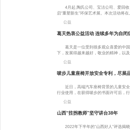
4月起,陶氏公司、宝洁公司、爱回收
启“重塑新生”环保艺术展。本次活动将在上
公益
葛天热衷公益活动 连续多年为自闭症
葛天是一位受到很多观众喜爱的中国
下，发展得越来越好，敬业的精神，以及
公益
唛步儿童座椅开放安全专利，尽展品牌
近日，高端汽车座椅背景的儿童安全
行业使用，在获得唛步的书面许可后，行
公益
山西“拄拐教师”坚守讲台38年
2022年下半年的“山西好人”评选